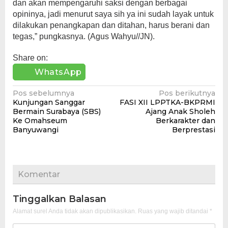
dan akan mempengaruhi saksi dengan berbagai
opininya, jadi menurut saya sih ya ini sudah layak untuk
dilakukan penangkapan dan ditahan, harus berani dan
tegas,” pungkasnya. (Agus Wahyu//JN).
Share on:
WhatsApp
Navigasi
Pos sebelumnya
Pos berikutnya
Kunjungan Sanggar
FASI XII LPPTKA-BKPRMI
pos
Bermain Surabaya (SBS)
Ajang Anak Sholeh
Ke Omahseum
Berkarakter dan
Banyuwangi
Berprestasi
Komentar
Tinggalkan Balasan
Alamat surel Anda tidak akan dipublikasikan.
Ruas yang wajib ditandai
*