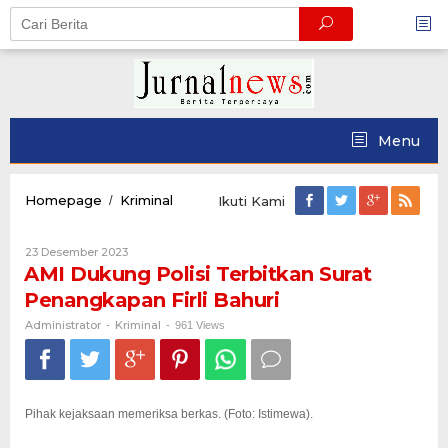
Skip
to
content
Menu
AMI
Homepage
Kriminal
/
Ikuti Kami
Dukung
Polisi
Oleh
23 Desember 2023
Terbitkan
Administrator
AMI Dukung Polisi Terbitkan Surat
Surat
Penangkapan
Penangkapan Firli Bahuri
Firli
Bahuri
Administrator
Kriminal
-
-
961 Views
Pihak kejaksaan memeriksa berkas. (Foto: Istimewa).