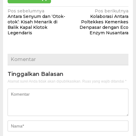
Navigasi
Pos sebelumnya
Pos berikutnya
Antara Senyum dan ‘Otok-
Kolaborasi Antara
pos
otok’: Kisah Menarik di
Poltekkes Kemenkes
Balik Kapal Klotok
Denpasar dengan Eco
Legendaris
Enzym Nusantara
Komentar
Tinggalkan Balasan
Alamat surel Anda tidak akan dipublikasikan.
Ruas yang wajib ditandai
*