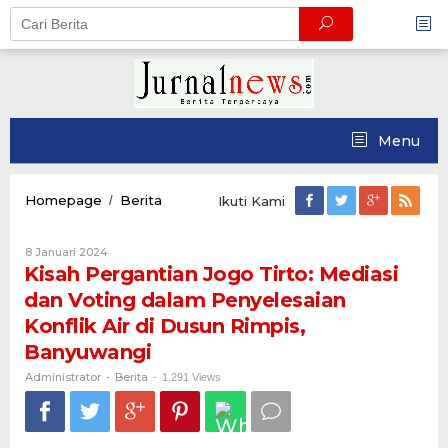
Skip
to
content
Menu
Kisah
Homepage
Berita
/
Ikuti Kami
Pergantian
Jogo
Oleh
8 Januari 2024
Tirto:
Administrator
Kisah Pergantian Jogo Tirto: Mediasi
Mediasi
dan
dan Voting dalam Penyelesaian
Voting
Konflik Air di Dusun Rimpis,
dalam
Penyelesaian
Banyuwangi
Konflik
Administrator
Berita
-
-
Air
1.291 Views
di
Dusun
Rimpis,