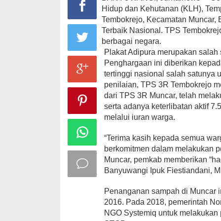
Hidup dan Kehutanan (KLH), Te
Tembokrejo, Kecamatan Muncar, 
Terbaik Nasional. TPS Tembokrejo 
berbagai negara.
Plakat Adipura merupakan salah 
Penghargaan ini diberikan kepada
tertinggi nasional salah satunya 
penilaian, TPS 3R Tembokrejo mend
dari TPS 3R Muncar, telah mela
serta adanya keterlibatan akti
melalui iuran warga.
“Terima kasih kepada semua warg
berkomitmen dalam melakukan p
Muncar, pemkab memberikan “had
Banyuwangi Ipuk Fiestiandani, M
Penanganan sampah di Muncar i
2016. Pada 2018, pemerintah Nor
NGO Systemiq untuk melakukan p