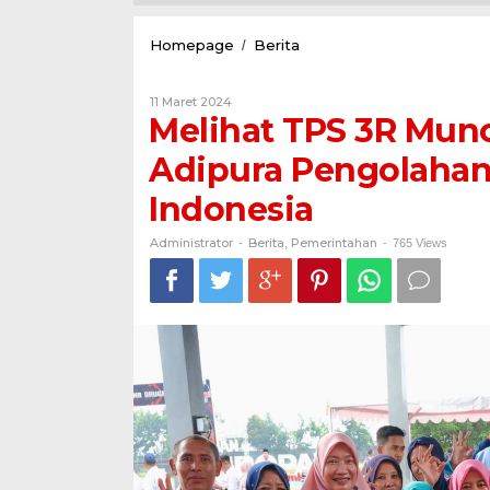
Melihat
Homepage
Berita
/
TPS
3R
Oleh
11 Maret 2024
Muncar
Administrator
Melihat TPS 3R Mun
Banyuwangi,
Peraih
Adipura Pengolahan
Adipura
Pengolahan
Indonesia
Sampah
3R
Terbaik
Administrator
Berita
Pemerintahan
-
,
-
765 Views
se-
Indonesia