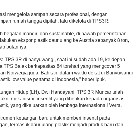
kasi mengelola sampah secara profesional, dengan
mpah rumah tangga dipilah, lalu dikelola di TPS3R.
h berjalan mandiri dan sustainable, di bawah pemerintahan
akukan ekspor plastik daur ulang ke Austria sebanyak 8 ton,
iap bulannya.
a TPS 3R di banyuwangi, saat ini sudah ada 19, ke depan
ada TPS Balak berkapasitas 84 ton/hari yang mengcover 5
gan Norwegia juga. Bahkan, dalam waktu dekat di Banyuwangi
astik low value pertama di Indonesia,” beber Ipuk.
ungan Hidup (LH), Dwi Handayani, TPS 3R Muncar telah
k, yakni mekanisme insentif yang diberikan kepada organisasi
ik, yang dikeluarkan oleh lembaga internasionall Verra.
instrumen keuangan baru untuk memberi insentif pada
gan, termasuk daur ulang plastik menjadi produk baru dan