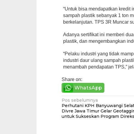
“Untuk bisa mendapatkan kredit i
sampah plastik sebanyak 1 ton m
berkelanjutan. TPS 3R Muncar s
Adanya sertifikat ini memberi 
plastik, dan mengembangkan indu
“Pelaku industri yang tidak mam
industri daur ulang sampah plast
menambah pendapatan TPS,” jela
Share on:
WhatsApp
Navigasi
Pos sebelumnya
Perhutani KPH Banyuwangi Sela
pos
Divre Jawa Timur Gelar Geotagg
untuk Sukseskan Program Direks