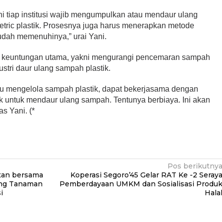
ni tiap institusi wajib mengumpulkan atau mendaur ulang
etric plastik. Prosesnya juga harus menerapkan metode
udah memenuhinya,” urai Yani.
dua keuntungan utama, yakni mengurangi pencemaran sampah
stri daur ulang sampah plastik.
pu mengelola sampah plastik, dapat bekerjasama dengan
ik untuk mendaur ulang sampah. Tentunya berbiaya. Ini akan
s Yani. (*
Pos berikutny
tan bersama
Koperasi Segoro’45 Gelar RAT Ke -2 Seray
ing Tanaman
Pemberdayaan UMKM dan Sosialisasi Produ
i
Hala