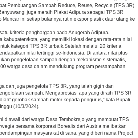
mpat Pembuangan Sampah Reduce, Reuse, Recycle (TPS 3R)
Banyuwangi juga meraih Plakat Adipura sebagai TPS 3R
Muncar ini setiap bulannya rutin ekspor plastik daur ulang ke
satu kriteria penghargaan pada Anugerah Adipura.
 kabupaten/kota, yang memiliki lokasi dengan rata-rata nilai
untuk kategori TPS 3R terbaik.Setelah melalui 20 kriteria
apatkan nilai tertinggi se-Indonesia. Di antara nilai plus
kukan pengelolaan sampah dengan mekanisme sistematis,
f 7.500 warga desa dalam mendukung program persampahan
a dan juga pengelola TPS 3R, yang telah gigih dan
engelolaan sampah. Mengapresiasi apa yang diraih TPS 3R
iah” gerobak sampah motor kepada pengurus,” kata Bupati
Inggu (10/3/2024).
ni diawali dari warga Desa Tembokrejo yang membuat TPS
wegia bersama korporasi Borealis dari Austria melibatkan
endampingan masyarakat di sana, yang diberi nama Project