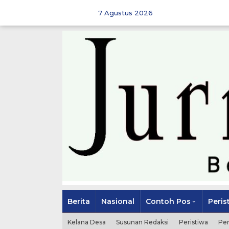
Skip
to
7 Agustus 2026
content
Berita
Nasional
Contoh Pos
Peris
Kelana Desa
Susunan Redaksi
Peristiwa
Pe