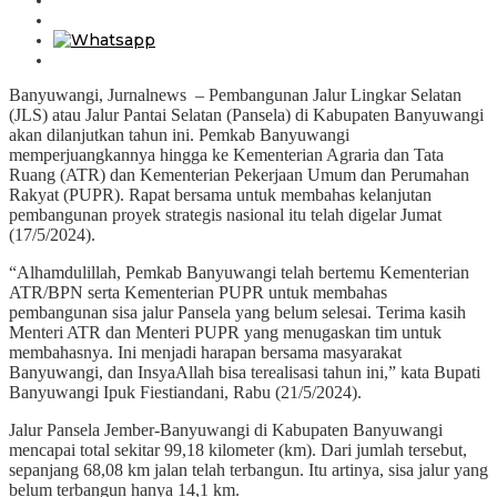
Banyuwangi, Jurnalnews – Pembangunan Jalur Lingkar Selatan
(JLS) atau Jalur Pantai Selatan (Pansela) di Kabupaten Banyuwangi
akan dilanjutkan tahun ini. Pemkab Banyuwangi
memperjuangkannya hingga ke Kementerian Agraria dan Tata
Ruang (ATR) dan Kementerian Pekerjaan Umum dan Perumahan
Rakyat (PUPR). Rapat bersama untuk membahas kelanjutan
pembangunan proyek strategis nasional itu telah digelar Jumat
(17/5/2024).
“Alhamdulillah, Pemkab Banyuwangi telah bertemu Kementerian
ATR/BPN serta Kementerian PUPR untuk membahas
pembangunan sisa jalur Pansela yang belum selesai. Terima kasih
Menteri ATR dan Menteri PUPR yang menugaskan tim untuk
membahasnya. Ini menjadi harapan bersama masyarakat
Banyuwangi, dan InsyaAllah bisa terealisasi tahun ini,” kata Bupati
Banyuwangi Ipuk Fiestiandani, Rabu (21/5/2024).
Jalur Pansela Jember-Banyuwangi di Kabupaten Banyuwangi
mencapai total sekitar 99,18 kilometer (km). Dari jumlah tersebut,
sepanjang 68,08 km jalan telah terbangun. Itu artinya, sisa jalur yang
belum terbangun hanya 14,1 km.