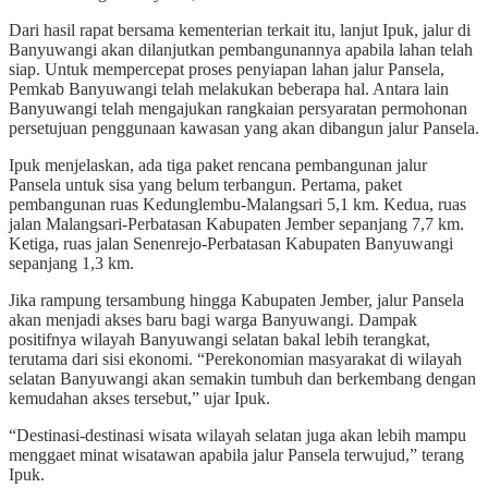
Dari hasil rapat bersama kementerian terkait itu, lanjut Ipuk, jalur di
Banyuwangi akan dilanjutkan pembangunannya apabila lahan telah
siap. Untuk mempercepat proses penyiapan lahan jalur Pansela,
Pemkab Banyuwangi telah melakukan beberapa hal. Antara lain
Banyuwangi telah mengajukan rangkaian persyaratan permohonan
persetujuan penggunaan kawasan yang akan dibangun jalur Pansela.
Ipuk menjelaskan, ada tiga paket rencana pembangunan jalur
Pansela untuk sisa yang belum terbangun. Pertama, paket
pembangunan ruas Kedunglembu-Malangsari 5,1 km. Kedua, ruas
jalan Malangsari-Perbatasan Kabupaten Jember sepanjang 7,7 km.
Ketiga, ruas jalan Senenrejo-Perbatasan Kabupaten Banyuwangi
sepanjang 1,3 km.
Jika rampung tersambung hingga Kabupaten Jember, jalur Pansela
akan menjadi akses baru bagi warga Banyuwangi. Dampak
positifnya wilayah Banyuwangi selatan bakal lebih terangkat,
terutama dari sisi ekonomi. “Perekonomian masyarakat di wilayah
selatan Banyuwangi akan semakin tumbuh dan berkembang dengan
kemudahan akses tersebut,” ujar Ipuk.
“Destinasi-destinasi wisata wilayah selatan juga akan lebih mampu
menggaet minat wisatawan apabila jalur Pansela terwujud,” terang
Ipuk.