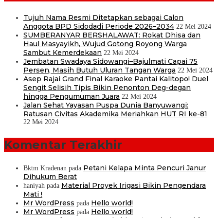
Tujuh Nama Resmi Ditetapkan sebagai Calon
Anggota BPD Sidodadi Periode 2026–2034
22 Mei 2024
SUMBERANYAR BERSHALAWAT: Rokat Dhisa dan
Haul Masyayikh, Wujud Gotong Royong Warga
Sambut Kemerdekaan
22 Mei 2024
Jembatan Swadaya Sidowangi–Bajulmati Capai 75
Persen, Masih Butuh Uluran Tangan Warga
22 Mei 2024
Asep Rajai Grand Final Karaoke Pantai Kalitopo! Duel
Sengit Selisih Tipis Bikin Penonton Deg-degan
hingga Pengumuman Juara
22 Mei 2024
Jalan Sehat Yayasan Puspa Dunia Banyuwangi:
Ratusan Civitas Akademika Meriahkan HUT RI ke-81
22 Mei 2024
Komentar Terakhir
Petani Kelapa Minta Pencuri Janur
Bktm Kradenan
pada
Dihukum Berat
Material Proyek Irigasi Bikin Pengendara
haniyah
pada
Mati !
Mr WordPress
Hello world!
pada
Mr WordPress
Hello world!
pada