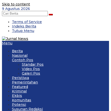
Skip to content
9 Agustus 2026
Terms of Service
Indeks Berita
Tutup Menu
Menu
Berita
Nasional
Contoh Pos
Standar Pos
Video Pos
Galeri Pos
Peristiwa
Pemerintahan
Featured
Kriminal
Ekbis
Komunitas
Potensi
Susunan Redaksi