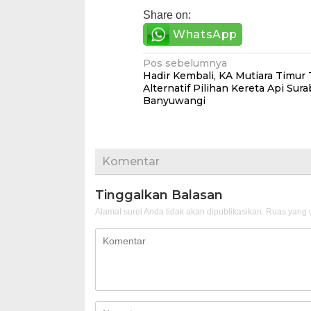
Share on:
WhatsApp
Navigasi
Pos sebelumnya
Hadir Kembali, KA Mutiara Timu
pos
Alternatif Pilihan Kereta Api Sura
Banyuwangi
Komentar
Tinggalkan Balasan
Alamat surel Anda tidak akan dipublikasikan.
Ruas yang w