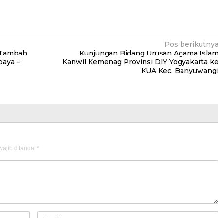
Pos berikutny
r Tambah
Kunjungan Bidang Urusan Agama Isla
baya –
Kanwil Kemenag Provinsi DIY Yogyakarta k
KUA Kec. Banyuwang
ajib ditandai
*