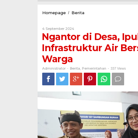
Ngantor
Homepage
Berita
/
di
Desa,
Oleh
4 September 2024
Ipuk
Administrator
Ngantor di Desa, Ip
Salurkan
Bantuan
Infrastruktur Air Be
Infrastruktur
Air
Warga
Bersih
Gratis
untuk
Administrator
Berita
Pemerintahan
-
,
-
337 Views
Ratusan
Warga