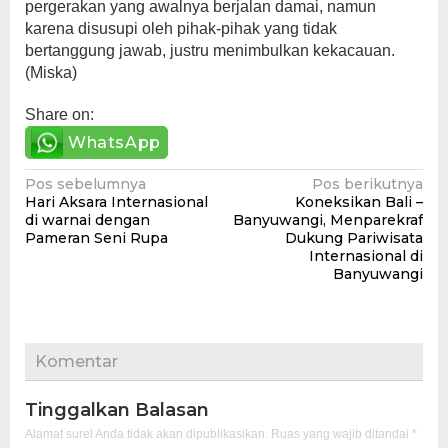
pergerakan yang awalnya berjalan damai, namun
karena disusupi oleh pihak-pihak yang tidak
bertanggung jawab, justru menimbulkan kekacauan.
(Miska)
Share on:
WhatsApp
Navigasi
Pos sebelumnya
Pos berikutnya
Hari Aksara Internasional
Koneksikan Bali –
pos
di warnai dengan
Banyuwangi, Menparekraf
Pameran Seni Rupa
Dukung Pariwisata
Internasional di
Banyuwangi
Komentar
Tinggalkan Balasan
Alamat surel Anda tidak akan dipublikasikan.
Ruas yang wajib ditandai
*