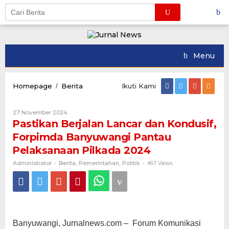
Skip
to
content
Menu
Pastikan
Homepage
Berita
Ikuti Kami
/
Berjalan
Lancar
Oleh
27 November 2024
dan
Administrator
Pastikan Berjalan Lancar dan Kondusif,
Kondusif,
Forpimda
Forpimda Banyuwangi Pantau
Banyuwangi
Pelaksanaan Pilkada 2024
Pantau
Pelaksanaan
Administrator
Berita
Pemerintahan
Politik
-
,
,
-
467 Views
Pilkada
2024
Banyuwangi, Jurnalnews.com – Forum Komunikasi