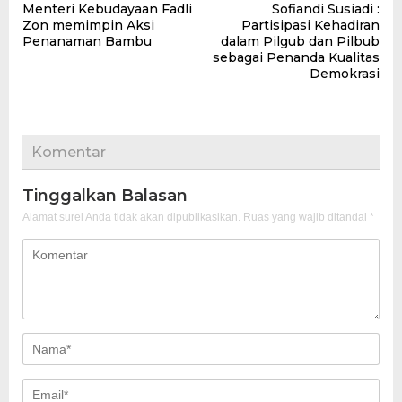
Menteri Kebudayaan Fadli
Sofiandi Susiadi :
pos
Zon memimpin Aksi
Partisipasi Kehadiran
Penanaman Bambu
dalam Pilgub dan Pilbub
sebagai Penanda Kualitas
Demokrasi
Komentar
Tinggalkan Balasan
Alamat surel Anda tidak akan dipublikasikan.
Ruas yang wajib ditandai
*