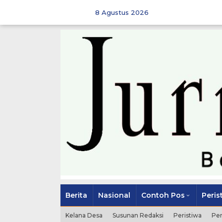
Skip
to
8 Agustus 2026
content
Berita
Nasional
Contoh Pos
Peris
Kelana Desa
Susunan Redaksi
Peristiwa
Pe