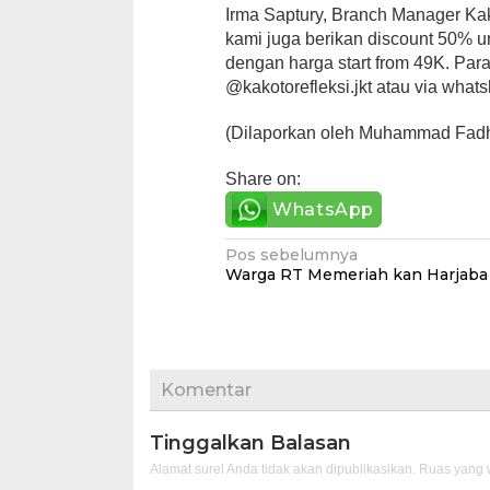
Irma Saptury, Branch Manager Ka
kami juga berikan discount 50% u
dengan harga start from 49K. Pa
@kakotorefleksi.jkt atau via wha
(Dilaporkan oleh Muhammad Fadh
Share on:
WhatsApp
Navigasi
Pos sebelumnya
Warga RT Memeriah kan Harjaba
pos
Komentar
Tinggalkan Balasan
Alamat surel Anda tidak akan dipublikasikan.
Ruas yang w