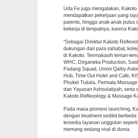
Uda Fe juga mengatakan, Kakoto 
mendapatkan pekerjaan yang layak
parents, hingga anak-anak putus
bekerja di tempatnya, karena Kako
“Sebagai Direktur Kakoto Reflex
dukungan dari para sahabat, kol
di Kakoto. Terimakasih teman-tem
WHC, Dirganeka Production, Sasta 
Padang Squad, Ummi Qalby Aston 
Hub, Time Out Hotel and Cafe, KI
Phuket Tralala, Permata Massag
dan Yayasan Ashoulatiyah, serta
Kakoto Reflexology & Massage Ka
Pada masa promosi launching, Ka
dengan treatment sedikit berbeda 
tersedia layanan unggulan seper
memang sedang viral di dunia.