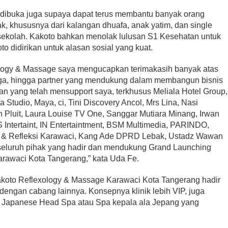
dibuka juga supaya dapat terus membantu banyak orang
, khususnya dari kalangan dhuafa, anak yatim, dan single
 sekolah. Kakoto bahkan menolak lulusan S1 Kesehatan untuk
to didirikan untuk alasan sosial yang kuat.
ology & Massage saya mengucapkan terimakasih banyak atas
ega, hingga partner yang mendukung dalam membangun bisnis
an yang telah mensupport saya, terkhusus Meliala Hotel Group,
Studio, Maya, ci, Tini Discovery Ancol, Mrs Lina, Nasi
Pluit, Laura Louise TV One, Sanggar Mutiara Minang, Irwan
S Intertaint, IN Entertaintment, BSM Multimedia, PARINDO,
e & Refleksi Karawaci, Kang Ade DPRD Lebak, Ustadz Wawan
 seluruh pihak yang hadir dan mendukung Grand Launching
rawaci Kota Tangerang,” kata Uda Fe.
koto Reflexology & Massage Karawaci Kota Tangerang hadir
dengan cabang lainnya. Konsepnya klinik lebih VIP, juga
ti Japanese Head Spa atau Spa kepala ala Jepang yang