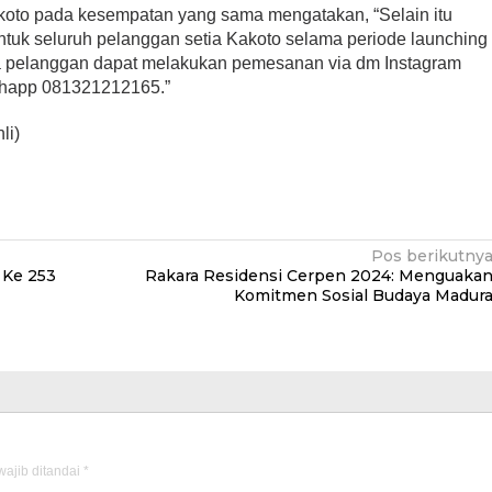
koto pada kesempatan yang sama mengatakan, “Selain itu
ntuk seluruh pelanggan setia Kakoto selama periode launching
ra pelanggan dapat melakukan pemesanan via dm Instagram
tshapp 081321212165.”
li)
Pos berikutny
 Ke 253
Rakara Residensi Cerpen 2024: Menguaka
Komitmen Sosial Budaya Madur
ajib ditandai
*