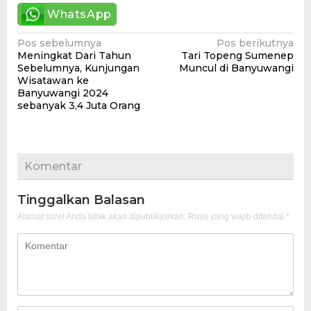
WhatsApp
Navigasi
Pos sebelumnya
Pos berikutnya
Meningkat Dari Tahun
Tari Topeng Sumenep
pos
Sebelumnya, Kunjungan
Muncul di Banyuwangi
Wisatawan ke
Banyuwangi 2024
sebanyak 3,4 Juta Orang
Komentar
Tinggalkan Balasan
Alamat surel Anda tidak akan dipublikasikan.
Ruas yang wajib ditandai
*