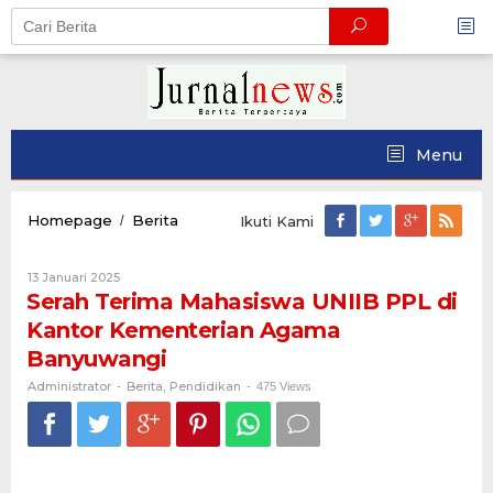
Skip
to
content
Menu
Serah
Homepage
Berita
/
Ikuti Kami
Terima
Mahasiswa
Oleh
13 Januari 2025
UNIIB
Administrator
Serah Terima Mahasiswa UNIIB PPL di
PPL
di
Kantor Kementerian Agama
Kantor
Banyuwangi
Kementerian
Agama
Administrator
Berita
Pendidikan
-
,
-
475 Views
Banyuwangi