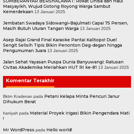
SUMBERANYAR BERSHALAWAT: Rokat Dhisa dan Haul
Masyayikh, Wujud Gotong Royong Warga Sambut
Kemerdekaan
13 Januari 2025
Jembatan Swadaya Sidowangi–Bajulmati Capai 75 Persen,
Masih Butuh Uluran Tangan Warga
13 Januari 2025
Asep Rajai Grand Final Karaoke Pantai Kalitopo! Duel
Sengit Selisih Tipis Bikin Penonton Deg-degan hingga
Pengumuman Juara
13 Januari 2025
Jalan Sehat Yayasan Puspa Dunia Banyuwangi: Ratusan
Civitas Akademika Meriahkan HUT RI ke-81
13 Januari 2025
Komentar Terakhir
Petani Kelapa Minta Pencuri Janur
Bktm Kradenan
pada
Dihukum Berat
Material Proyek Irigasi Bikin Pengendara Mati
haniyah
pada
!
Mr WordPress
Hello world!
pada