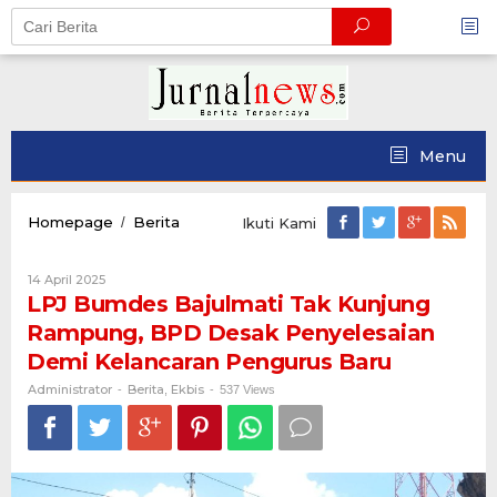
Skip
to
content
Menu
LPJ
Homepage
Berita
/
Ikuti Kami
Bumdes
Bajulmati
Oleh
14 April 2025
Tak
Administrator
LPJ Bumdes Bajulmati Tak Kunjung
Kunjung
Rampung,
Rampung, BPD Desak Penyelesaian
BPD
Demi Kelancaran Pengurus Baru
Desak
Penyelesaian
Administrator
Berita
Ekbis
-
,
-
537 Views
Demi
Kelancaran
Pengurus
Baru