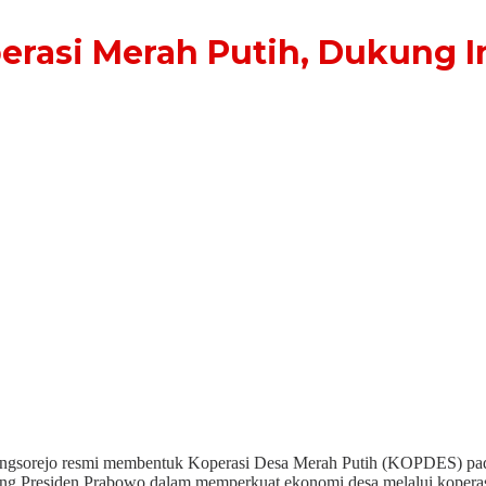
rasi Merah Putih, Dukung I
gsorejo resmi membentuk Koperasi Desa Merah Putih (KOPDES) pada Se
gsung Presiden Prabowo dalam memperkuat ekonomi desa melalui koperas