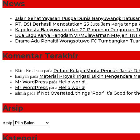
News
Jalan Sehat Yayasan Puspa Dunia Banyuwangi: Ratusan
PT. BSI Berhasil Mencatatkan 25 Juta Jam Kerja tanpa K
Kapolresta Banyuwangi dan 20 Pimpinan Perguruan Tin
Dua Lagu Karya Pangdam VI/Mulawarman Mayjen TNI Kr
Drama Adu Penalti! Wongsotuwo FC Tumbangkan Tuan
Komentar Terakhir
Petani Kelapa Minta Pencuri Janur D
Bktm Kradenan
pada
Material Proyek Irigasi Bikin Pengendara Mat
haniyah
pada
Mr WordPress
Hello world!
pada
Mr WordPress
Hello world!
pada
If Not Overrated, things ‘Poor’ It’s Good for t
admin
pada
Arsip
Arsip
Kategori