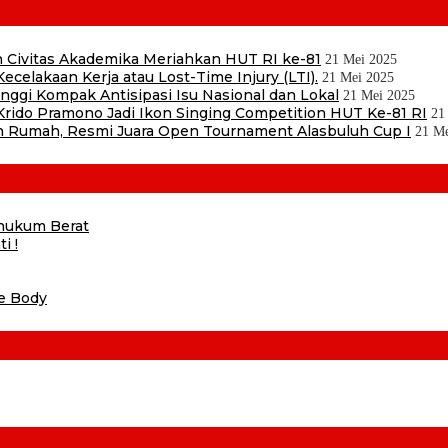
 Civitas Akademika Meriahkan HUT RI ke-81
21 Mei 2025
ecelakaan Kerja atau Lost-Time Injury (LTI).
21 Mei 2025
ggi Kompak Antisipasi Isu Nasional dan Lokal
21 Mei 2025
ido Pramono Jadi Ikon Singing Competition HUT Ke-81 RI
21
 Rumah, Resmi Juara Open Tournament Alasbuluh Cup I
21 Me
ihukum Berat
i !
he Body