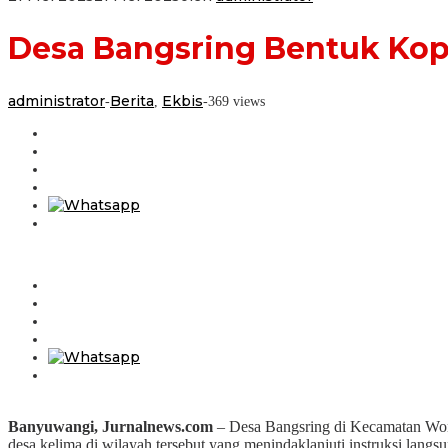
Desa Bangsring Bentuk Kope
administrator
Berita
Ekbis
-
,
-
369 views
Banyuwangi, Jurnalnews.com
– Desa Bangsring di Kecamatan Won
desa kelima di wilayah tersebut yang menindaklanjuti instruksi lan