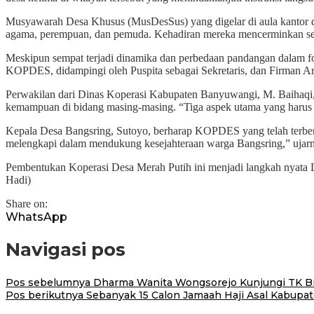
Musyawarah Desa Khusus (MusDesSus) yang digelar di aula kantor des
agama, perempuan, dan pemuda. Kehadiran mereka mencerminkan se
Meskipun sempat terjadi dinamika dan perbedaan pandangan dalam f
KOPDES, didampingi oleh Puspita sebagai Sekretaris, dan Firman Ar
Perwakilan dari Dinas Koperasi Kabupaten Banyuwangi, M. Baihaqi, m
kemampuan di bidang masing-masing. “Tiga aspek utama yang harus di
Kepala Desa Bangsring, Sutoyo, berharap KOPDES yang telah terb
melengkapi dalam mendukung kesejahteraan warga Bangsring,” ujar
Pembentukan Koperasi Desa Merah Putih ini menjadi langkah nyata
Hadi)
Share on:
WhatsApp
Navigasi pos
Pos sebelumnya
Dharma Wanita Wongsorejo Kunjungi TK Bi
Pos berikutnya
Sebanyak 15 Calon Jamaah Haji Asal Kabupat