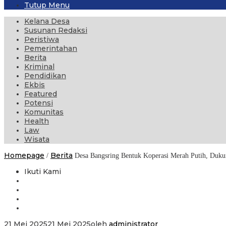
Tutup Menu
Kelana Desa
Susunan Redaksi
Peristiwa
Pemerintahan
Berita
Kriminal
Pendidikan
Ekbis
Featured
Potensi
Komunitas
Health
Law
Wisata
Homepage
Berita
/
Desa Bangsring Bentuk Koperasi Merah Putih, Duku
Ikuti Kami
21 Mei 2025
21 Mei 2025
oleh
administrator