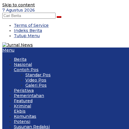
Skip to content
7 Agustus 2026
Terms of Service
Indeks Berita
Tutup Menu
Menu
Berita
Nasional
Contoh Pos
Standar Pos
Video Pos
Galeri Pos
Peristiwa
Pemerintahan
Featured
Kriminal
Ekbis
Komunitas
Potensi
Susunan Redaksi