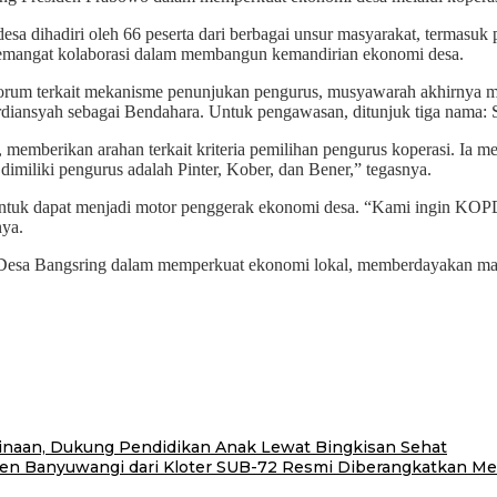
a dihadiri oleh 66 peserta dari berbagai unsur masyarakat, termasuk
mangat kolaborasi dalam membangun kemandirian ekonomi desa.
orum terkait mekanisme penunjukan pengurus, musyawarah akhirnya m
diansyah sebagai Bendahara. Untuk pengawasan, ditunjuk tiga nama: S
emberikan arahan terkait kriteria pemilihan pengurus koperasi. Ia me
miliki pengurus adalah Pinter, Kober, dan Bener,” tegasnya.
entuk dapat menjadi motor penggerak ekonomi desa. “Kami ingin KO
nya.
 Desa Bangsring dalam memperkuat ekonomi lokal, memberdayakan ma
naan, Dukung Pendidikan Anak Lewat Bingkisan Sehat
en Banyuwangi dari Kloter SUB-72 Resmi Diberangkatkan Men