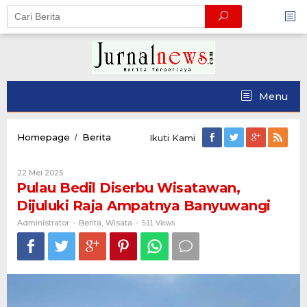
Skip
to
content
Menu
Pulau
Homepage
Berita
/
Ikuti Kami
Bedil
Diserbu
Oleh
22 Mei 2025
Wisatawan,
Administrator
Pulau Bedil Diserbu Wisatawan,
Dijuluki
Raja
Dijuluki Raja Ampatnya Banyuwangi
Ampatnya
Banyuwangi
Administrator
Berita
Wisata
-
,
-
511 Views