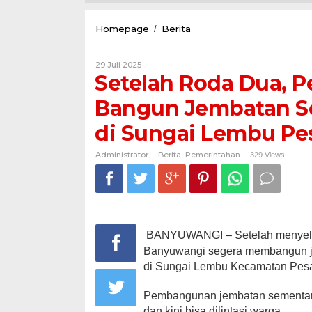
Setelah
Homepage
Berita
/
Roda
Dua,
Oleh
29 Juli 2025
Pemkab
Administrator
Setelah Roda Dua, 
Banyuwangi
Segera
Bangun Jembatan S
Bangun
Jembatan
di Sungai Lembu Pe
Sementara
untuk
Roda
Administrator
Berita
Pemerintahan
-
,
-
329 Views
Empat
di
Sungai
Lembu
Pesanggaran
BANYUWANGI – Setelah menyeles
Banyuwangi segera membangun je
di Sungai Lembu Kecamatan Pesan
Pembangunan jembatan sementara
dan kini bisa dilintasi warga.