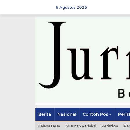
Skip
to
6 Agustus 2026
content
Berita
Nasional
Contoh Pos
Peris
Kelana Desa
Susunan Redaksi
Peristiwa
Pe