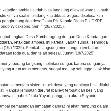
ah kejadian amblas sudah bisa langsung dilewati warga. Untuk
struksinya saat ini sedang kita dibuat. Segera diselesaikan
s penghubung tiga desa,” kata Plt. Kepala Dinas PU CKPP
ondo Wicaksono, Senin (28/7/2025).
enghubungkan Desa Sumberagung dengan Desa Kandangan
aran, retak dan ambles. Ini karena luapan sungai, sehingga
elasa (15/7/2025). Pemkab langsung membangun jembatan
ndaraan roda dua, dan telah selesai, Jumat (18/7/2025).
menyeberang langsung melintasi sungai, karena sungainya
n yang turun terus menerus, sungai meluap sehingga tidak bisa
an sementara sistem knock down yang nantinya bisa dilalui
. Rangka jembatan darurat (bailey) terbuat dari besi yang
nnya di pabrik,” kata Yayan, panggilan akrab Suyanto.
mpai pemasangan jembatan darurat ini akan rampung dalam