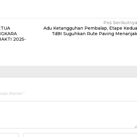
Pos berikutny
ETUA
Adu Ketangguhan Pembalap, Etape Kedu
NGKARA
TdBI Suguhkan Rute Paving Menanja
AKTI 2025-
ajib ditandai
*