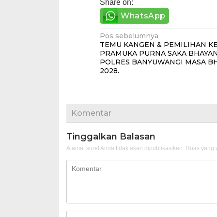
Share on:
WhatsApp
Navigasi
Pos sebelumnya
TEMU KANGEN & PEMILIHAN K
pos
PRAMUKA PURNA SAKA BHAYA
POLRES BANYUWANGI MASA BH
2028.
Komentar
Tinggalkan Balasan
Alamat surel Anda tidak akan dipublikasikan.
Ruas yang w