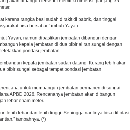
yang akan dibangun tersebut memiliki dimensi panjang 35
meter.
t karena rangka besi sudah dirakit di pabrik, dan tinggal
asyarakat bisa bersabar,” imbuh Yayan.
njut Yayan, namun dipastikan jembatan dibangun dengan
bangun kepala jembatan di dua bibir aliran sungai dengan
 meletakkan pondasi jembatan.
 membangun kepala jembatan sudah datang. Kurang lebih akan
ua bibir sungai sebagai tempat pondasi jembatan
erencana untuk membangun jembatan permanen di sungai
t dana APBD 2026. Rencananya jembatan akan dibangun
an lebar enam meter.
lebih lebar dan lebih tinggi. Sehingga nantinya bisa dilintasi
ntian,” tambahnya. (*)