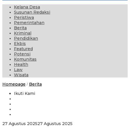
Kelana Desa
Susunan Redaksi
Peristiwa
Pemerintahan
Berita
Kriminal
Pendidikan
Ekbis
Featured
Potensi
Komunitas
Health
Law
Wisata
Swalayan
Homepage
Berita
/
Virgin
Purwodadi
Ikuti Kami
Kecamatan
Gambiran
Disatroni
Komplotan
Pencuri
Berkopiah
oleh
27 Agustus 2025
27 Agustus 2025
administrator