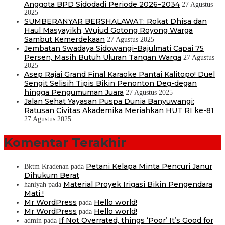
Anggota BPD Sidodadi Periode 2026–2034
27 Agustus
2025
SUMBERANYAR BERSHALAWAT: Rokat Dhisa dan
Haul Masyayikh, Wujud Gotong Royong Warga
Sambut Kemerdekaan
27 Agustus 2025
Jembatan Swadaya Sidowangi–Bajulmati Capai 75
Persen, Masih Butuh Uluran Tangan Warga
27 Agustus
2025
Asep Rajai Grand Final Karaoke Pantai Kalitopo! Duel
Sengit Selisih Tipis Bikin Penonton Deg-degan
hingga Pengumuman Juara
27 Agustus 2025
Jalan Sehat Yayasan Puspa Dunia Banyuwangi:
Ratusan Civitas Akademika Meriahkan HUT RI ke-81
27 Agustus 2025
Komentar Terakhir
Petani Kelapa Minta Pencuri Janur
Bktm Kradenan
pada
Dihukum Berat
Material Proyek Irigasi Bikin Pengendara
haniyah
pada
Mati !
Mr WordPress
Hello world!
pada
Mr WordPress
Hello world!
pada
If Not Overrated, things ‘Poor’ It’s Good for
admin
pada