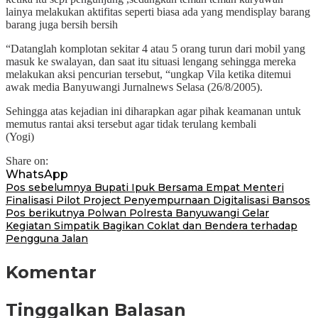
lainya melakukan aktifitas seperti biasa ada yang mendisplay barang
barang juga bersih bersih
“Datanglah komplotan sekitar 4 atau 5 orang turun dari mobil yang
masuk ke swalayan, dan saat itu situasi lengang sehingga mereka
melakukan aksi pencurian tersebut, “ungkap Vila ketika ditemui
awak media Banyuwangi Jurnalnews Selasa (26/8/2005).
Sehingga atas kejadian ini diharapkan agar pihak keamanan untuk
memutus rantai aksi tersebut agar tidak terulang kembali
(Yogi)
Share on:
WhatsApp
Navigasi
Pos sebelumnya
Bupati Ipuk Bersama Empat Menteri
Finalisasi Pilot Project Penyempurnaan Digitalisasi Bansos
pos
Pos berikutnya
Polwan Polresta Banyuwangi Gelar
Kegiatan Simpatik Bagikan Coklat dan Bendera terhadap
Pengguna Jalan
Komentar
Tinggalkan Balasan