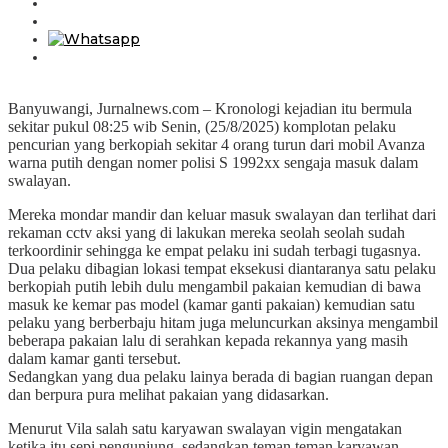
Banyuwangi, Jurnalnews.com – Kronologi kejadian itu bermula
sekitar pukul 08:25 wib Senin, (25/8/2025) komplotan pelaku
pencurian yang berkopiah sekitar 4 orang turun dari mobil Avanza
warna putih dengan nomer polisi S 1992xx sengaja masuk dalam
swalayan.
Mereka mondar mandir dan keluar masuk swalayan dan terlihat dari
rekaman cctv aksi yang di lakukan mereka seolah seolah sudah
terkoordinir sehingga ke empat pelaku ini sudah terbagi tugasnya.
Dua pelaku dibagian lokasi tempat eksekusi diantaranya satu pelaku
berkopiah putih lebih dulu mengambil pakaian kemudian di bawa
masuk ke kemar pas model (kamar ganti pakaian) kemudian satu
pelaku yang berberbaju hitam juga meluncurkan aksinya mengambil
beberapa pakaian lalu di serahkan kepada rekannya yang masih
dalam kamar ganti tersebut.
Sedangkan yang dua pelaku lainya berada di bagian ruangan depan
dan berpura pura melihat pakaian yang didasarkan.
Menurut Vila salah satu karyawan swalayan vigin mengatakan
ketika itu sepi pengunjung ,sedangkan teman teman karyawan