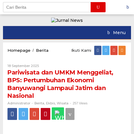
Skip
to
content
Menu
Pariwisata
Homepage
Berita
Ikuti Kami
/
dan
UMKM
Oleh
18 September 2025
Menggeliat,
Administrator
Pariwisata dan UMKM Menggeliat,
BPS:
Pertumbuhan
BPS: Pertumbuhan Ekonomi
Ekonomi
Banyuwangi Lampaui Jatim dan
Banyuwangi
Lampaui
Nasional
Jatim
Administrator
Berita
Ekbis
Wisata
-
,
dan
,
-
257 Views
Nasional