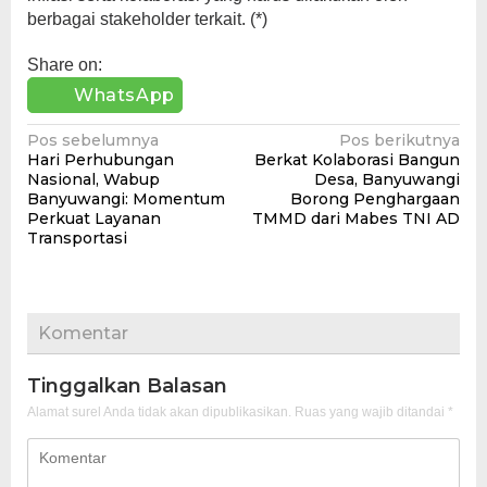
berbagai stakeholder terkait. (*)
Share on:
WhatsApp
Navigasi
Pos sebelumnya
Pos berikutnya
Hari Perhubungan
Berkat Kolaborasi Bangun
pos
Nasional, Wabup
Desa, Banyuwangi
Banyuwangi: Momentum
Borong Penghargaan
Perkuat Layanan
TMMD dari Mabes TNI AD
Transportasi
Komentar
Tinggalkan Balasan
Alamat surel Anda tidak akan dipublikasikan.
Ruas yang wajib ditandai
*