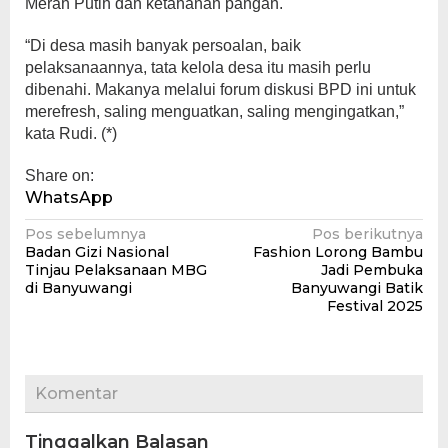
Merah Putih dan ketahanan pangan.
“Di desa masih banyak persoalan, baik
pelaksanaannya, tata kelola desa itu masih perlu
dibenahi. Makanya melalui forum diskusi BPD ini untuk
merefresh, saling menguatkan, saling mengingatkan,”
kata Rudi. (*)
Share on:
WhatsApp
Navigasi
Pos sebelumnya
Pos berikutnya
Badan Gizi Nasional
Fashion Lorong Bambu
pos
Tinjau Pelaksanaan MBG
Jadi Pembuka
di Banyuwangi
Banyuwangi Batik
Festival 2025
Komentar
Tinggalkan Balasan