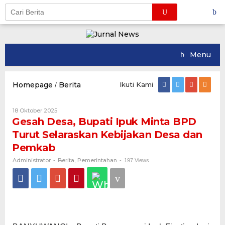
Skip
to
content
Menu
Homepage
Berita
Ikuti Kami
/
Gesah
Desa,
Bupati
18 Oktober 2025
Oleh
Ipuk
Administrator
Gesah Desa, Bupati Ipuk Minta BPD
Minta
BPD
Turut Selaraskan Kebijakan Desa dan
Turut
Pemkab
Selaraskan
Kebijakan
Administrator
Berita
Pemerintahan
-
,
-
197 Views
Desa
dan
Pemkab