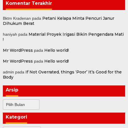
Komentar Terakhir
Petani Kelapa Minta Pencuri Janur
Bktm Kradenan
pada
Dihukum Berat
Material Proyek Irigasi Bikin Pengendara Mati
haniyah
pada
!
Mr WordPress
Hello world!
pada
Mr WordPress
Hello world!
pada
If Not Overrated, things ‘Poor’ It’s Good for the
admin
pada
Body
Arsip
Arsip
Kategori