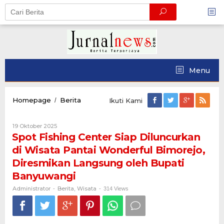
Skip
to
content
Menu
Spot
Homepage
Berita
/
Ikuti Kami
Fishing
Center
Oleh
19 Oktober 2025
Siap
Administrator
Spot Fishing Center Siap Diluncurkan
Diluncurkan
di
di Wisata Pantai Wonderful Bimorejo,
Wisata
Diresmikan Langsung oleh Bupati
Pantai
Wonderful
Banyuwangi
Bimorejo,
Administrator
Berita
Wisata
-
,
Diresmikan
-
314 Views
Langsung
oleh
Bupati