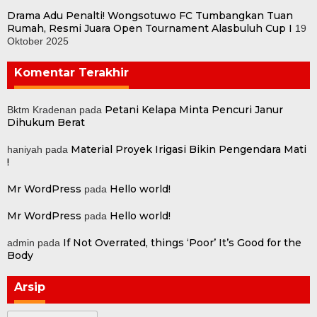
Drama Adu Penalti! Wongsotuwo FC Tumbangkan Tuan
Rumah, Resmi Juara Open Tournament Alasbuluh Cup I
19
Oktober 2025
Komentar Terakhir
Petani Kelapa Minta Pencuri Janur
Bktm Kradenan
pada
Dihukum Berat
Material Proyek Irigasi Bikin Pengendara Mati
haniyah
pada
!
Mr WordPress
Hello world!
pada
Mr WordPress
Hello world!
pada
If Not Overrated, things ‘Poor’ It’s Good for the
admin
pada
Body
Arsip
Arsip