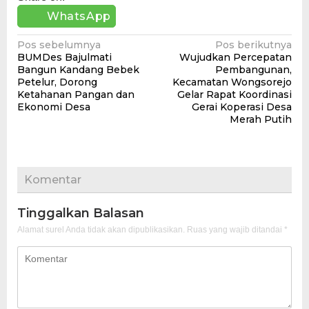
WhatsApp
Navigasi
Pos sebelumnya
Pos berikutnya
BUMDes Bajulmati
Wujudkan Percepatan
pos
Bangun Kandang Bebek
Pembangunan,
Petelur, Dorong
Kecamatan Wongsorejo
Ketahanan Pangan dan
Gelar Rapat Koordinasi
Ekonomi Desa
Gerai Koperasi Desa
Merah Putih
Komentar
Tinggalkan Balasan
Alamat surel Anda tidak akan dipublikasikan.
Ruas yang wajib ditandai
*