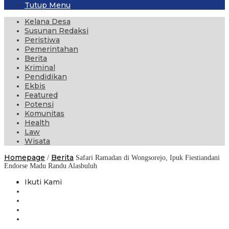
Tutup Menu
Kelana Desa
Susunan Redaksi
Peristiwa
Pemerintahan
Berita
Kriminal
Pendidikan
Ekbis
Featured
Potensi
Komunitas
Health
Law
Wisata
Homepage
Berita
/
Safari Ramadan di Wongsorejo, Ipuk Fiestiandani
Endorse Madu Randu Alasbuluh
Ikuti Kami