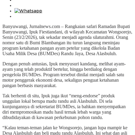
Banyuwangi, Jurnalnews.com – Rangkaian safari Ramadan Bupati
Banyuwangi, Ipuk Fiestiandani, di wilayah Kecamatan Wongsorejo,
Senin (23/2/2026), tak sekadar menjadi agenda silaturahmi. Orang
nomor satu di Bumi Blambangan itu turun langsung meninjau
program ketahanan pangan ayam petelur yang dikelola Badan
Usaha Milik Desa (BUMDes) Randu Jaya, Desa Alasbuluh.
Dengan penuh antusias, Ipuk menyusuri kandang, melihat ayam-
ayam yang telah produktif bertelur, hingga berdialog dengan
pengelola BUMDes. Program tersebut dinilai menjadi salah satu
motor penggerak ekonomi desa, sekaligus penguat ketahanan
pangan berbasis masyarakat.
Tak berhenti di situ, Ipuk juga ikut “meng-endorse” produk
unggulan lokal berupa madu randu asli Alasbuluh. Di sela
kunjungannya di sekretariat BUMDes, ia bahkan menyempatkan
diri mempromosikan madu hasil ternak lebah warga yang
dibudidayakan di kawasan perkebunan pohon randu.
“Kalau teman-teman jalan ke Wongsorejo, jangan lupa mampir ke
Desa Alasbuluh dan beli madu randu Alasbuluh. Ini sehat dan asli