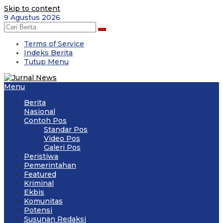
Skip to content
9 Agustus 2026
Terms of Service
Indeks Berita
Tutup Menu
Menu
Berita
Nasional
Contoh Pos
Standar Pos
Video Pos
Galeri Pos
Peristiwa
Pemerintahan
Featured
Kriminal
Ekbis
Komunitas
Potensi
Susunan Redaksi