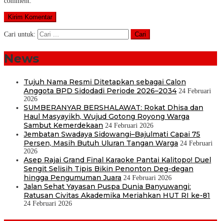
comment.
Cari untuk:
News
Tujuh Nama Resmi Ditetapkan sebagai Calon
Anggota BPD Sidodadi Periode 2026–2034
24 Februari
2026
SUMBERANYAR BERSHALAWAT: Rokat Dhisa dan
Haul Masyayikh, Wujud Gotong Royong Warga
Sambut Kemerdekaan
24 Februari 2026
Jembatan Swadaya Sidowangi–Bajulmati Capai 75
Persen, Masih Butuh Uluran Tangan Warga
24 Februari
2026
Asep Rajai Grand Final Karaoke Pantai Kalitopo! Duel
Sengit Selisih Tipis Bikin Penonton Deg-degan
hingga Pengumuman Juara
24 Februari 2026
Jalan Sehat Yayasan Puspa Dunia Banyuwangi:
Ratusan Civitas Akademika Meriahkan HUT RI ke-81
24 Februari 2026