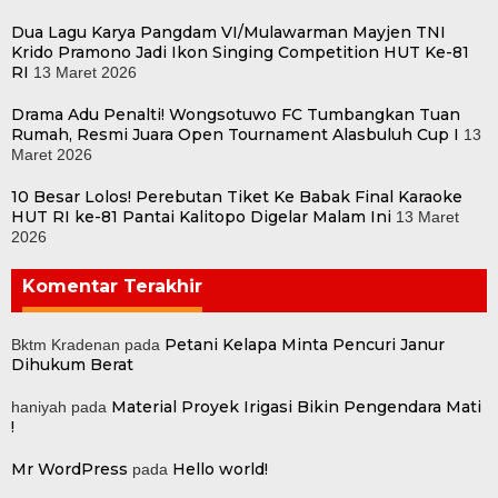
Dua Lagu Karya Pangdam VI/Mulawarman Mayjen TNI
Krido Pramono Jadi Ikon Singing Competition HUT Ke-81
RI
13 Maret 2026
Drama Adu Penalti! Wongsotuwo FC Tumbangkan Tuan
Rumah, Resmi Juara Open Tournament Alasbuluh Cup I
13
Maret 2026
10 Besar Lolos! Perebutan Tiket Ke Babak Final Karaoke
HUT RI ke-81 Pantai Kalitopo Digelar Malam Ini
13 Maret
2026
Komentar Terakhir
Petani Kelapa Minta Pencuri Janur
Bktm Kradenan
pada
Dihukum Berat
Material Proyek Irigasi Bikin Pengendara Mati
haniyah
pada
!
Mr WordPress
Hello world!
pada