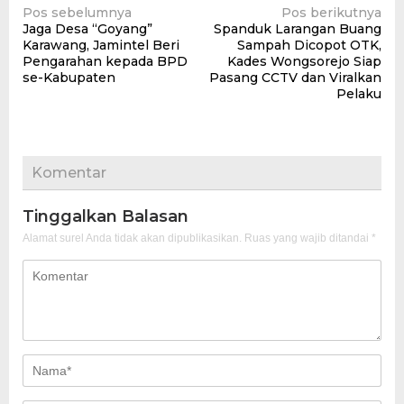
Navigasi
Pos sebelumnya
Pos berikutnya
Jaga Desa “Goyang”
Spanduk Larangan Buang
pos
Karawang, Jamintel Beri
Sampah Dicopot OTK,
Pengarahan kepada BPD
Kades Wongsorejo Siap
se-Kabupaten
Pasang CCTV dan Viralkan
Pelaku
Komentar
Tinggalkan Balasan
Alamat surel Anda tidak akan dipublikasikan.
Ruas yang wajib ditandai
*