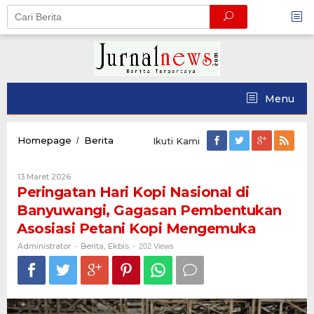
Skip
to
content
Menu
Peringatan
Homepage
Berita
/
Ikuti Kami
Hari
Kopi
Oleh
13 Maret 2026
Nasional
Administrator
Peringatan Hari Kopi Nasional di
di
Banyuwangi,
Banyuwangi, Gagasan Pembentukan
Gagasan
Asosiasi Petani Kopi Mengemuka
Pembentukan
Asosiasi
Administrator
Berita
Ekbis
-
,
-
202 Views
Petani
Kopi
Mengemuka