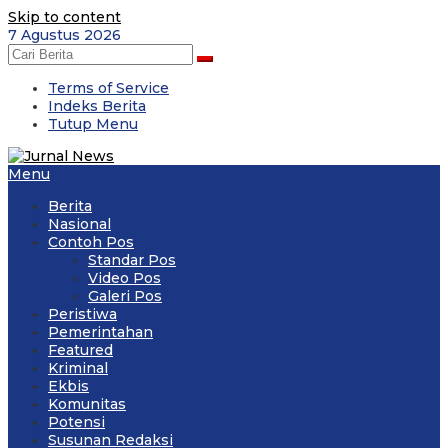
Skip to content
7 Agustus 2026
Terms of Service
Indeks Berita
Tutup Menu
Menu
Berita
Nasional
Contoh Pos
Standar Pos
Video Pos
Galeri Pos
Peristiwa
Pemerintahan
Featured
Kriminal
Ekbis
Komunitas
Potensi
Susunan Redaksi