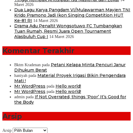
Maret 2026
Dua Lagu Karya Pangdam VI/Mulawarman Mayjen TNI
Krido Pramono Jadi Ikon Singing Competition HUT
Ke-81 RI
14 Maret 2026
Drama Adu Penalti! Wongsotuwo FC Tumbangkan
Tuan Rumah, Resmi Juara Open Tournament
Alasbuluh Cup I
14 Maret 2026
Komentar Terakhir
Petani Kelapa Minta Pencuri Janur
Bktm Kradenan
pada
Dihukum Berat
Material Proyek Irigasi Bikin Pengendara
haniyah
pada
Mati !
Mr WordPress
Hello world!
pada
Mr WordPress
Hello world!
pada
If Not Overrated, things ‘Poor’ It’s Good for
admin
pada
the Body
Arsip
Arsip