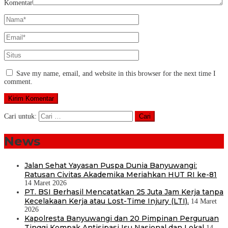
Komentar
Save my name, email, and website in this browser for the next time I
comment.
Cari untuk:
News
Jalan Sehat Yayasan Puspa Dunia Banyuwangi:
Ratusan Civitas Akademika Meriahkan HUT RI ke-81
14 Maret 2026
PT. BSI Berhasil Mencatatkan 25 Juta Jam Kerja tanpa
Kecelakaan Kerja atau Lost-Time Injury (LTI).
14 Maret
2026
Kapolresta Banyuwangi dan 20 Pimpinan Perguruan
Tinggi Kompak Antisipasi Isu Nasional dan Lokal
14