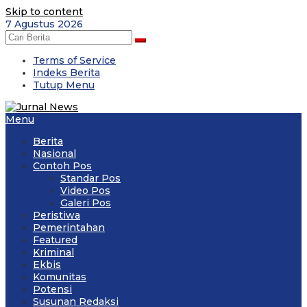
Skip to content
7 Agustus 2026
Terms of Service
Indeks Berita
Tutup Menu
Menu
Berita
Nasional
Contoh Pos
Standar Pos
Video Pos
Galeri Pos
Peristiwa
Pemerintahan
Featured
Kriminal
Ekbis
Komunitas
Potensi
Susunan Redaksi