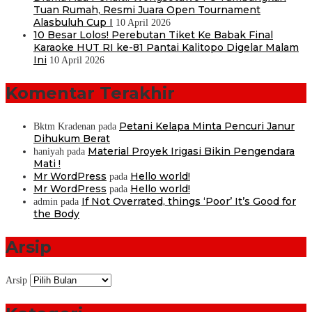
Tuan Rumah, Resmi Juara Open Tournament
Alasbuluh Cup I
10 April 2026
10 Besar Lolos! Perebutan Tiket Ke Babak Final
Karaoke HUT RI ke-81 Pantai Kalitopo Digelar Malam
Ini
10 April 2026
Komentar Terakhir
Petani Kelapa Minta Pencuri Janur
Bktm Kradenan
pada
Dihukum Berat
Material Proyek Irigasi Bikin Pengendara
haniyah
pada
Mati !
Mr WordPress
Hello world!
pada
Mr WordPress
Hello world!
pada
If Not Overrated, things ‘Poor’ It’s Good for
admin
pada
the Body
Arsip
Arsip