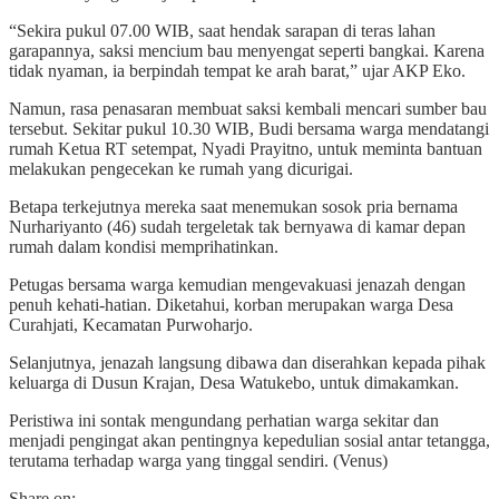
“Sekira pukul 07.00 WIB, saat hendak sarapan di teras lahan
garapannya, saksi mencium bau menyengat seperti bangkai. Karena
tidak nyaman, ia berpindah tempat ke arah barat,” ujar AKP Eko.
Namun, rasa penasaran membuat saksi kembali mencari sumber bau
tersebut. Sekitar pukul 10.30 WIB, Budi bersama warga mendatangi
rumah Ketua RT setempat, Nyadi Prayitno, untuk meminta bantuan
melakukan pengecekan ke rumah yang dicurigai.
Betapa terkejutnya mereka saat menemukan sosok pria bernama
Nurhariyanto (46) sudah tergeletak tak bernyawa di kamar depan
rumah dalam kondisi memprihatinkan.
Petugas bersama warga kemudian mengevakuasi jenazah dengan
penuh kehati-hatian. Diketahui, korban merupakan warga Desa
Curahjati, Kecamatan Purwoharjo.
Selanjutnya, jenazah langsung dibawa dan diserahkan kepada pihak
keluarga di Dusun Krajan, Desa Watukebo, untuk dimakamkan.
Peristiwa ini sontak mengundang perhatian warga sekitar dan
menjadi pengingat akan pentingnya kepedulian sosial antar tetangga,
terutama terhadap warga yang tinggal sendiri. (Venus)
Share on: