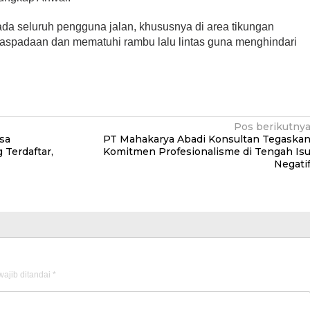
da seluruh pengguna jalan, khususnya di area tikungan
waspadaan dan mematuhi rambu lalu lintas guna menghindari
Pos berikutny
sa
PT Mahakarya Abadi Konsultan Tegaska
 Terdaftar,
Komitmen Profesionalisme di Tengah Is
Negati
ajib ditandai
*