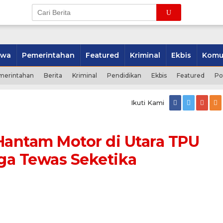
iwa
Pemerintahan
Featured
Kriminal
Ekbis
Komu
merintahan
Berita
Kriminal
Pendidikan
Ekbis
Featured
Po
Ikuti Kami
Hantam Motor di Utara TPU
ga Tewas Seketika