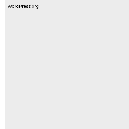
WordPress.org
a
n
u
f