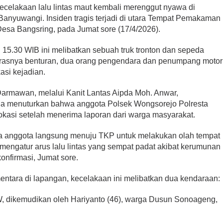
celakaan lalu lintas maut kembali merenggut nyawa di
anyuwangi. Insiden tragis terjadi di utara Tempat Pemakaman
sa Bangsring, pada Jumat sore (17/4/2026).
ul 15.30 WIB ini melibatkan sebuah truk tronton dan sepeda
kerasnya benturan, dua orang pengendara dan penumpang motor
asi kejadian.
rmawan, melalui Kanit Lantas Aipda Moh. Anwar,
 Ia menuturkan bahwa anggota Polsek Wongsorejo Polresta
kasi setelah menerima laporan dari warga masyarakat.
a anggota langsung menuju TKP untuk melakukan olah tempat
 mengatur arus lalu lintas yang sempat padat akibat kerumunan
konfirmasi, Jumat sore.
mentara di lapangan, kecelakaan ini melibatkan dua kendaraan:
, dikemudikan oleh Hariyanto (46), warga Dusun Sonoageng,