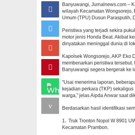
Banyuwangi, Jurnalnews.com – Ke
wilayah Kecamatan Wongsorejo, B
Umum (TPU) Dusun Parasputih, De
Peristiwa yang terjadi sekira puk
motor jenis Honda Beat. Akibat 
dinyatakan meninggal dunia di lok
Kapolsek Wongsorejo, AKP Eko Da
membenarkan peristiwa tersebut.
Banyuwangi segera bergerak ke lo
“Usai menerima laporan, beberap
kejadian perkara (TKP) sekaligus
warga,” jelas Aipda Anwar saat di
Berdasarkan hasil identifikasi se
1. Truk Tronton Nopol W 8901 UW
Kecamatan Prambon.