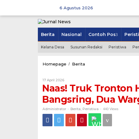
Skip
to
6 Agustus 2026
content
Berita
Nasional
Contoh Pos
Perist
Kelana Desa
Susunan Redaksi
Peristiwa
Pe
Naas!
Homepage
Berita
/
Truk
Tronton
Oleh
17 April 2026
Hantam
Administrator
Naas! Truk Tronton 
Motor
di
Bangsring, Dua War
Utara
TPU
Bangsring,
Administrator
Berita
Peristiwa
-
,
-
440 Views
Dua
Warga
Tewas
Seketika