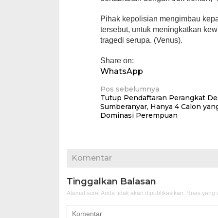
Pihak kepolisian mengimbau kepa
tersebut, untuk meningkatkan ke
tragedi serupa. (Venus).
Share on:
WhatsApp
Navigasi
Pos sebelumnya
Tutup Pendaftaran Perangkat De
pos
Sumberanyar, Hanya 4 Calon yang
Dominasi Perempuan
Komentar
Tinggalkan Balasan
Alamat surel Anda tidak akan dipublikasikan.
Ruas yang w