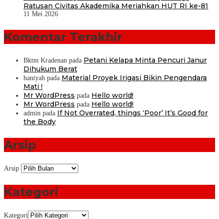
Ratusan Civitas Akademika Meriahkan HUT RI ke-81
11 Mei 2026
Komentar Terakhir
Petani Kelapa Minta Pencuri Janur
Bktm Kradenan
pada
Dihukum Berat
Material Proyek Irigasi Bikin Pengendara
haniyah
pada
Mati !
Mr WordPress
Hello world!
pada
Mr WordPress
Hello world!
pada
If Not Overrated, things ‘Poor’ It’s Good for
admin
pada
the Body
Arsip
Arsip
Kategori
Kategori