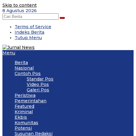
Skip to content
8 Agustus 2026
Terms of Service
Indeks Berita
Tutup Menu
Menu
Berita
Nasional
Contoh Pos
Standar Pos
Video Pos
Galeri Pos
Peristiwa
Pemerintahan
Featured
Kriminal
Ekbis
Komunitas
Potensi
Susunan Redaksi