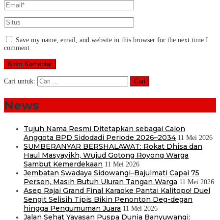
Save my name, email, and website in this browser for the next time I
comment.
Cari untuk:
News
Tujuh Nama Resmi Ditetapkan sebagai Calon
Anggota BPD Sidodadi Periode 2026–2034
11 Mei 2026
SUMBERANYAR BERSHALAWAT: Rokat Dhisa dan
Haul Masyayikh, Wujud Gotong Royong Warga
Sambut Kemerdekaan
11 Mei 2026
Jembatan Swadaya Sidowangi–Bajulmati Capai 75
Persen, Masih Butuh Uluran Tangan Warga
11 Mei 2026
Asep Rajai Grand Final Karaoke Pantai Kalitopo! Duel
Sengit Selisih Tipis Bikin Penonton Deg-degan
hingga Pengumuman Juara
11 Mei 2026
Jalan Sehat Yayasan Puspa Dunia Banyuwangi: