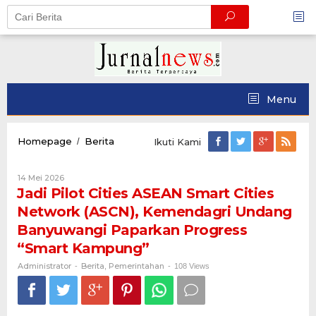
Skip
to
content
Menu
Jadi
Homepage
Berita
/
Ikuti Kami
Pilot
Cities
Oleh
14 Mei 2026
ASEAN
Administrator
Jadi Pilot Cities ASEAN Smart Cities
Smart
Cities
Network (ASCN), Kemendagri Undang
Network
Banyuwangi Paparkan Progress
(ASCN),
Kemendagri
“Smart Kampung”
Undang
Administrator
Berita
Pemerintahan
-
,
Banyuwangi
-
108 Views
Paparkan
Progress
“Smart