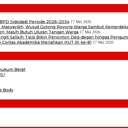
 BPD Sidodadi Periode 2026–2034
17 Mei 2026
Masyayikh, Wujud Gotong Royong Warga Sambut Kemerdek
en, Masih Butuh Uluran Tangan Warga
17 Mei 2026
 Sengit Selisih Tipis Bikin Penonton Deg-degan hingga Pengu
 Civitas Akademika Meriahkan HUT RI ke-81
17 Mei 2026
ihukum Berat
i !
he Body