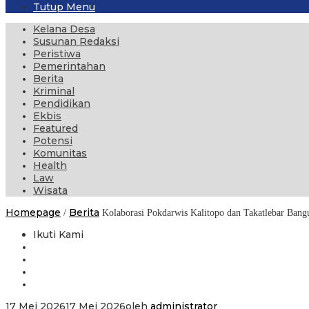
Tutup Menu
Kelana Desa
Susunan Redaksi
Peristiwa
Pemerintahan
Berita
Kriminal
Pendidikan
Ekbis
Featured
Potensi
Komunitas
Health
Law
Wisata
Homepage
Berita
/
Kolaborasi Pokdarwis Kalitopo dan Takatlebar Ban
Ikuti Kami
17 Mei 2026
17 Mei 2026
oleh
administrator