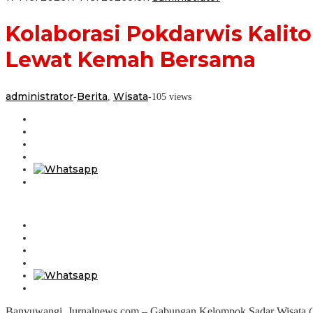
Kolaborasi Pokdarwis Kalit
Lewat Kemah Bersama
administrator
Berita
Wisata
-
,
-
105 views
Banyuwangi, Jurnalnews.com – Gabungan Kelompok Sadar Wisata (Po