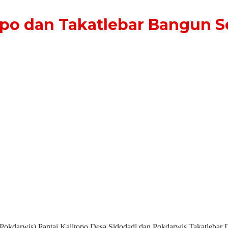
opo dan Takatlebar Bangun 
kdarwis) Pantai Kalitopo Desa Sidodadi dan Pokdarwis Takatlebar 