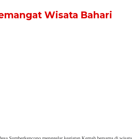
Semangat Wisata Bahari
Desa Sumberkencono menggelar kegiatan Kemah bersama di wisata