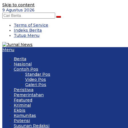
Skip to content
9 Agustus 2026
Terms of Service
Indeks Berita
Tutup Menu
Menu
Berita
Nasional
Contoh Pos
Standar Pos
Video Pos
Galeri Pos
Peristiwa
Pemerintahan
Featured
Kriminal
Ekbis
Komunitas
Potensi
Susunan Redaksi