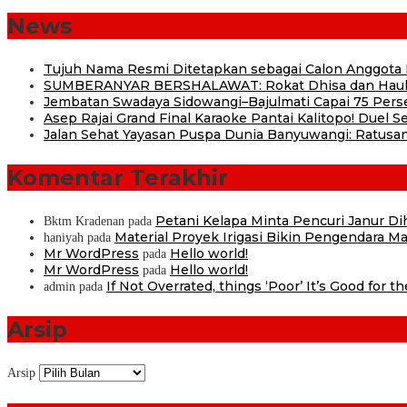
News
Tujuh Nama Resmi Ditetapkan sebagai Calon Anggota
SUMBERANYAR BERSHALAWAT: Rokat Dhisa dan Haul 
Jembatan Swadaya Sidowangi–Bajulmati Capai 75 Pers
Asep Rajai Grand Final Karaoke Pantai Kalitopo! Duel
Jalan Sehat Yayasan Puspa Dunia Banyuwangi: Ratusan
Komentar Terakhir
Petani Kelapa Minta Pencuri Janur D
Bktm Kradenan
pada
Material Proyek Irigasi Bikin Pengendara Mat
haniyah
pada
Mr WordPress
Hello world!
pada
Mr WordPress
Hello world!
pada
If Not Overrated, things ‘Poor’ It’s Good for t
admin
pada
Arsip
Arsip