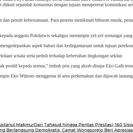
but diikuti sejumlah komunitas dengan tujuan mempererat komunikasi s
at dan penuh kebersamaan. Para peserta menikmati hiburan musik, pen
kepada anggota Pokdarwis sekaligus memimpin yel-yel semangat yang d
g mengedepankan aspek bahari dan kedirgantaraan untuk tujuan perekon
olaan wisata serta peduli terhadap kebersihan lingkungan sekitar.
mpak positif kepada semua,” imbuh pria yang akrab disapa Eko Gaib ters
ipimpin Eko Wijiono menggema di area perkemahan dan dijawab lantan
stanul MakmurDari Tahajud hingga Pentas Prestasi, 160 Si
g Berlangsung Demokratis, Camat Wongsorejo Beri Apresias