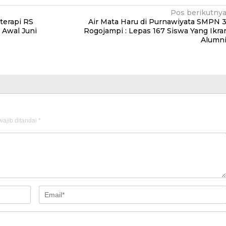
Pos berikutny
terapi RS
Air Mata Haru di Purnawiyata SMPN 
Awal Juni
Rogojampi : Lepas 167 Siswa Yang Ikra
Alumn
ajib ditandai
*