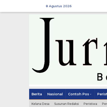
Skip
to
8 Agustus 2026
content
Berita
Nasional
Contoh Pos
Peris
Kelana Desa
Susunan Redaksi
Peristiwa
Pe