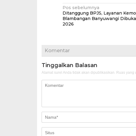
Navigasi
Pos sebelumnya
Ditanggung BPJS, Layanan Kemo
pos
Blambangan Banyuwangi Dibuka 
2026
Komentar
Tinggalkan Balasan
Alamat surel Anda tidak akan dipublikasikan.
Ruas yang w