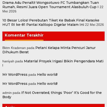
Drama Adu Penalti! Wongsotuwo FC Tumbangkan Tuan
Rumah, Resmi Juara Open Tournament Alasbuluh Cup I
22
Mei 2026
10 Besar Lolos! Perebutan Tiket Ke Babak Final Karaoke
HUT RI ke-81 Pantai Kalitopo Digelar Malam Ini
22 Mei 2026
Komentar Terakhir
Petani Kelapa Minta Pencuri Janur
Bktm Kradenan
pada
Dihukum Berat
Material Proyek Irigasi Bikin Pengendara Mati
haniyah
pada
!
Mr WordPress
Hello world!
pada
Mr WordPress
Hello world!
pada
If Not Overrated, things ‘Poor’ It’s Good for the
admin
pada
Body