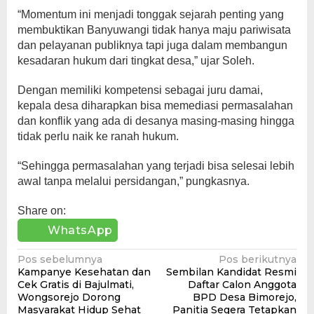
“Momentum ini menjadi tonggak sejarah penting yang
membuktikan Banyuwangi tidak hanya maju pariwisata
dan pelayanan publiknya tapi juga dalam membangun
kesadaran hukum dari tingkat desa,” ujar Soleh.
Dengan memiliki kompetensi sebagai juru damai,
kepala desa diharapkan bisa memediasi permasalahan
dan konflik yang ada di desanya masing-masing hingga
tidak perlu naik ke ranah hukum.
“Sehingga permasalahan yang terjadi bisa selesai lebih
awal tanpa melalui persidangan,” pungkasnya.
Share on:
WhatsApp
Navigasi
Pos sebelumnya
Pos berikutnya
Kampanye Kesehatan dan
Sembilan Kandidat Resmi
pos
Cek Gratis di Bajulmati,
Daftar Calon Anggota
Wongsorejo Dorong
BPD Desa Bimorejo,
Masyarakat Hidup Sehat
Panitia Segera Tetapkan