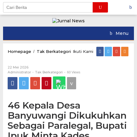
Skip
to
content
Menu
Tidak
Homepage
Tak Berkategori
Ikuti Kami
/
ada
judul
Oleh
22 Mei 2026
Administrator
Administrator
Tak Berkategori
-
-
60 Views
46 Kepala Desa
Banyuwangi Dikukuhkan
Sebagai Paralegal, Bupati
Ipuk Minta Kades