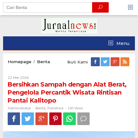
Skip
to
content
Menu
Bersihkan
Homepage
Berita
/
Ikuti Kami
Sampah
dengan
Oleh
22 Mei 2026
Alat
Administrator
Bersihkan Sampah dengan Alat Berat,
Berat,
Pengelola
Pengelola Percantik Wisata Rintisan
Percantik
Pantai Kalitopo
Wisata
Rintisan
Administrator
Berita
Peristiwa
-
,
-
140 Views
Pantai
Kalitopo