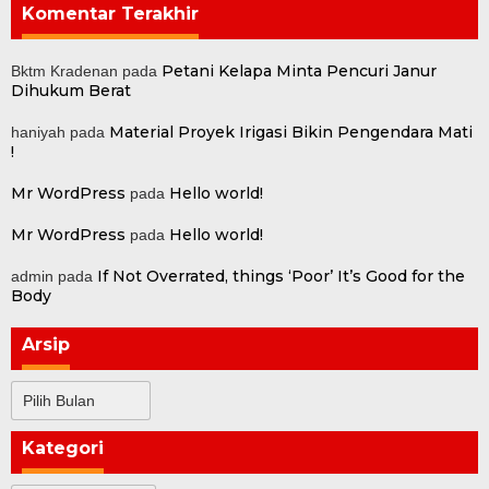
Komentar Terakhir
Petani Kelapa Minta Pencuri Janur
Bktm Kradenan
pada
Dihukum Berat
Material Proyek Irigasi Bikin Pengendara Mati
haniyah
pada
!
Mr WordPress
Hello world!
pada
Mr WordPress
Hello world!
pada
If Not Overrated, things ‘Poor’ It’s Good for the
admin
pada
Body
Arsip
Arsip
Kategori