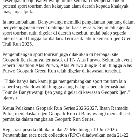
kesempatan bagi Banyuwangi untuk semakin memperkenalkan
potensi sport tourism dan kekayaan alam daerah kepada khalayak
luas,” ujar Ipuk.
Ia menambahkan, Banyuwangi memiliki pengalaman panjang dalam
penyelenggaraan event olahraga berbasis wisata. Sejumlah agenda
sport tourism rutin digelar di daerah tersebut, mulai balap sepeda
internasional hingga lomba lari. Termasuk tahun kemarin Ijen Gren
Trail Run 2025.
Pengembangan sport tourism juga dilakukan di berbagai site
Geopark Ijen lainnya, termasuk di TN Alas Purwo. Sejumlah event
seperti Duathlon Alas Purwo, Alas Purwo Jungle Run, hingga Alas
Purwo Geopark Green Run telah digelar di kawasan tersebut.
“Tidak hanya lari, kami juga mengembangkan sport tourism lain
seperti sepeda downhill hingga ajang balap sepeda internasional
Tour de Banyuwangi Ijen yang digelar di kawasan Geopark Ijen,”
ujarnya.
Ketua Pelaksana Geopark Run Series 2026/2027, Ihsan Ramadhi
Putra, menjelaskan Ijen Geopark Run di Banyuwangi menjadi seri
pembuka dalam rangkaian Geopark Run Series.
Registrasi peserta dibuka mulai 22 Mei hingga 19 Juli 2026.
Pengambilan race pack collection (RPC) dijadwalkan pada 21-22