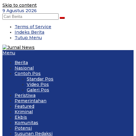
Skip to content
9 Agustus 2026
Terms of Service
Indeks Berita
Tutup Menu
Menu
Berita
Nasional
Contoh Pos
Standar Pos
Video Pos
Galeri Pos
Peristiwa
Pemerintahan
Featured
Kriminal
Ekbis
Komunitas
Potensi
Susunan Redaksi