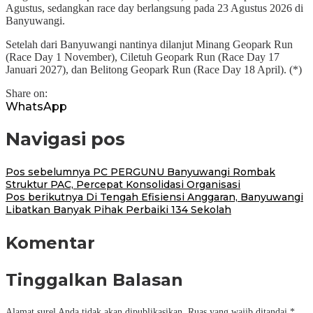
Agustus, sedangkan race day berlangsung pada 23 Agustus 2026 di
Banyuwangi.
Setelah dari Banyuwangi nantinya dilanjut Minang Geopark Run
(Race Day 1 November), Ciletuh Geopark Run (Race Day 17
Januari 2027), dan Belitong Geopark Run (Race Day 18 April). (*)
Share on:
WhatsApp
Navigasi pos
Pos sebelumnya
PC PERGUNU Banyuwangi Rombak
Struktur PAC, Percepat Konsolidasi Organisasi
Pos berikutnya
Di Tengah Efisiensi Anggaran, Banyuwangi
Libatkan Banyak Pihak Perbaiki 134 Sekolah
Komentar
Tinggalkan Balasan
Alamat surel Anda tidak akan dipublikasikan.
Ruas yang wajib ditandai
*