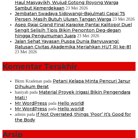
Haul Masyayikh, Wujud Gotong Royong Warga
Sambut Kemerdekaan
23 Mei 2026
Jembatan Swadaya Sidowangi–Bajulmati Capai 75
Persen, Masih Butuh Uluran Tangan Warga
23 Mei 2026
Asep Rajai Grand Final Karaoke Pantai Kalitopo! Duel
Sengit Selisih Tipis Bikin Penonton Deg-degan
hingga Pengumuman Juara
23 Mei 2026
Jalan Sehat Yayasan Puspa Dunia Banyuwangi:
Ratusan Civitas Akademika Meriahkan HUT RI ke-81
23 Mei 2026
Komentar Terakhir
Petani Kelapa Minta Pencuri Janur
Bktm Kradenan
pada
Dihukum Berat
Material Proyek Irigasi Bikin Pengendara
haniyah
pada
Mati !
Mr WordPress
Hello world!
pada
Mr WordPress
Hello world!
pada
If Not Overrated, things ‘Poor’ It’s Good for
admin
pada
the Body
Arsip