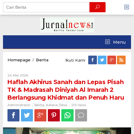
Skip
to
content
Menu
Haflah
Homepage
Berita
/
Ikuti Kami
Akhirus
Sanah
Oleh
24 Mei 2026
dan
Administrator
Haflah Akhirus Sanah dan Lepas Pisah
Lepas
Pisah
TK & Madrasah Diniyah Al Imarah 2
TK
Berlangsung Khidmat dan Penuh Haru
&
Madrasah
Administrator
Berita
Kelana Desa
-
,
-
103 Views
Diniyah
Al
Imarah
2
Berlangsung