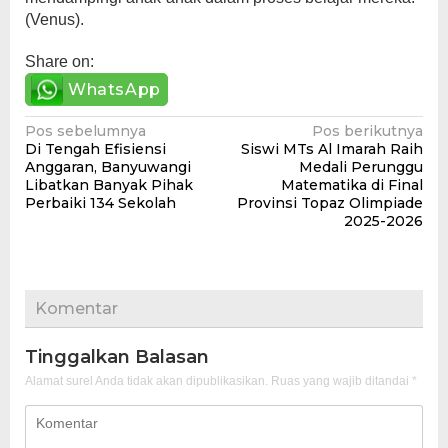
(Venus).
Share on:
WhatsApp
Navigasi
Pos sebelumnya
Pos berikutnya
Di Tengah Efisiensi
Siswi MTs Al Imarah Raih
pos
Anggaran, Banyuwangi
Medali Perunggu
Libatkan Banyak Pihak
Matematika di Final
Perbaiki 134 Sekolah
Provinsi Topaz Olimpiade
2025-2026
Komentar
Tinggalkan Balasan
Alamat surel Anda tidak akan dipublikasikan.
Ruas yang wajib ditandai
*