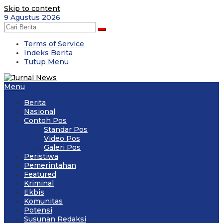
Skip to content
9 Agustus 2026
Terms of Service
Indeks Berita
Tutup Menu
Menu
Berita
Nasional
Contoh Pos
Standar Pos
Video Pos
Galeri Pos
Peristiwa
Pemerintahan
Featured
Kriminal
Ekbis
Komunitas
Potensi
Susunan Redaksi