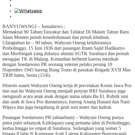
BANYUWANGI – Jurnalnews :
Memaknai 90 Tahun:Tasyakur dan Tafakur Di Malam Tahun Baru
Islam Momen penuh kesederhanaan dan penuh khidmat,
Ulangtahun ke – 90 tahun, Wahyuni Oneng kelahirannya
Probolinggo, 15 Juni 1936 dari pasangan Imam Sajid Hadikaryo
dan Moebingah yang dulunya alumni SGTK Surabaya dan pernah
mengajar TK di Malang. Kemudian berhenti karena menikah
dengan Soedarsono PR seorang veteran pelaku perang 10
Nopember 1945 bareng Bung Tomo di pasukan Brigade XVII Mas
TRIP Jatim, Senin (15/6).
Historis suami Wahyuni Oneng kerja di percetakan Koran Jawa Pos
dan saat itu Wahyuni Oneng menjadi penyiar RRI Surabaya juga
mengasuh acara anak anak dengan nama udara Bu El. Rubrik ssni
dan anak di Jawa Pos diantaranya, bareng Anang Hanani dan Nani
Wijaya dan juga bergabung di grub seni teater dan ludruk.
Pasangan Soedarsono PR (almarhum) – Wahyuni Oneng punya
putra putri sebanyak 8.(delapan) yang pertama lahir di Probolinggo,
kedua hingga ke empat di Surabaya. Sedangkan yang nomer 5
hingga 8 lahir di Kampung Arab Lateng Kabupaten Banyuwangi.