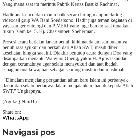
Yang mana saat itu merintis Pabrik Kertas Basuki Rachmat .
Hadir anak cucu dan mantu baik secara luring maupun daring
videocall grup WA Bani Soedarsono. Hadir juga teman kegiatan di
yayasan ger ontologi dan PIVERI yang juga bareng saat tunaikan
rukun Islam ke -5, Hj. Chasiantoeti Soeherman.
Prosesi acara berjalan lancar penuh khidmat dalam sambutannya
penuh rasa syukur dan berkah dari Allah SWT, masih diberi
kesehatan hingga saat ini. Diakhir penutup acara dengan Doa yang
disampaikan menantu Wahyuni Oneng, yakni H. Agus Iskandar
dengan ceramahnya agar selalu mensyukuri dan taat ibadah
sebagaimana kewajiban sebagai seorang muslim dan muslimah.
” Dimalam menjelang pergantian tahun baru Islam ini perbanyak
dzikir dan selalu bertaqwa dalam menjalankan ibadah kepada Allah
SWT,” Ungkapnya.
(Aguk/Q’Nin/JT)
Share on:
WhatsApp
Navigasi pos