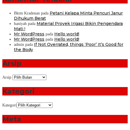
Petani Kelapa Minta Pencuri Janur
Bktm Kradenan
pada
Dihukum Berat
Material Proyek Irigasi Bikin Pengendara
haniyah
pada
Mati !
Mr WordPress
Hello world!
pada
Mr WordPress
Hello world!
pada
If Not Overrated, things ‘Poor’ It’s Good for
admin
pada
the Body
Arsip
Arsip
Kategori
Kategori
Meta