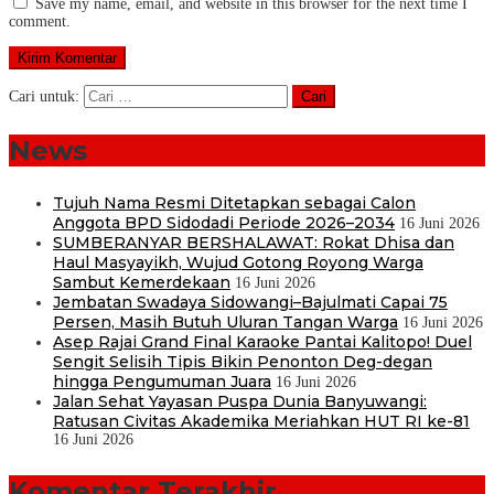
Save my name, email, and website in this browser for the next time I
comment.
Cari untuk:
News
Tujuh Nama Resmi Ditetapkan sebagai Calon
Anggota BPD Sidodadi Periode 2026–2034
16 Juni 2026
SUMBERANYAR BERSHALAWAT: Rokat Dhisa dan
Haul Masyayikh, Wujud Gotong Royong Warga
Sambut Kemerdekaan
16 Juni 2026
Jembatan Swadaya Sidowangi–Bajulmati Capai 75
Persen, Masih Butuh Uluran Tangan Warga
16 Juni 2026
Asep Rajai Grand Final Karaoke Pantai Kalitopo! Duel
Sengit Selisih Tipis Bikin Penonton Deg-degan
hingga Pengumuman Juara
16 Juni 2026
Jalan Sehat Yayasan Puspa Dunia Banyuwangi:
Ratusan Civitas Akademika Meriahkan HUT RI ke-81
16 Juni 2026
Komentar Terakhir