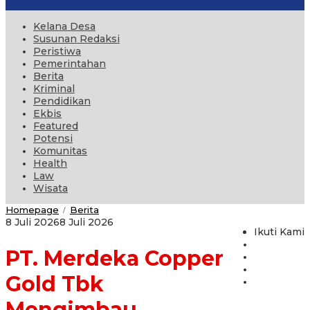
Kelana Desa
Susunan Redaksi
Peristiwa
Pemerintahan
Berita
Kriminal
Pendidikan
Ekbis
Featured
Potensi
Komunitas
Health
Law
Wisata
PT.
Homepage
Berita
/
Merdeka
oleh
8 Juli 2026
8 Juli 2026
Copper
Ikuti Kami
administrator
Gold
PT. Merdeka Copper
Tbk
Mengimbau
Masyarakat,
Gold Tbk
untuk
Waspada
Mengimbau
Terhadap