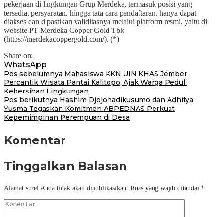
pekerjaan di lingkungan Grup Merdeka, termasuk posisi yang
tersedia, persyaratan, hingga tata cara pendaftaran, hanya dapat
diakses dan dipastikan validitasnya melalui platform resmi, yaitu di
website PT Merdeka Copper Gold Tbk
(https://merdekacoppergold.com/). (*)
Share on:
WhatsApp
Navigasi
Pos sebelumnya
Mahasiswa KKN UIN KHAS Jember
Percantik Wisata Pantai Kalitopo, Ajak Warga Peduli
pos
Kebersihan Lingkungan
Pos berikutnya
Hashim Djojohadikusumo dan Adhitya
Yusma Tegaskan Komitmen ABPEDNAS Perkuat
Kepemimpinan Perempuan di Desa
Komentar
Tinggalkan Balasan
Alamat surel Anda tidak akan dipublikasikan.
Ruas yang wajib ditandai
*