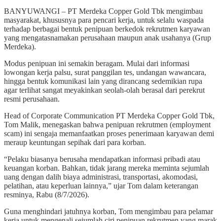
BANYUWANGI – PT Merdeka Copper Gold Tbk mengimbau
masyarakat, khususnya para pencari kerja, untuk selalu waspada
terhadap berbagai bentuk penipuan berkedok rekrutmen karyawan
yang mengatasnamakan perusahaan maupun anak usahanya (Grup
Merdeka).
Modus penipuan ini semakin beragam. Mulai dari informasi
lowongan kerja palsu, surat panggilan tes, undangan wawancara,
hingga bentuk komunikasi lain yang dirancang sedemikian rupa
agar terlihat sangat meyakinkan seolah-olah berasal dari perekrut
resmi perusahaan.
Head of Corporate Communication PT Merdeka Copper Gold Tbk,
Tom Malik, menegaskan bahwa penipuan rekrutmen (employment
scam) ini sengaja memanfaatkan proses penerimaan karyawan demi
meraup keuntungan sepihak dari para korban.
“Pelaku biasanya berusaha mendapatkan informasi pribadi atau
keuangan korban. Bahkan, tidak jarang mereka meminta sejumlah
uang dengan dalih biaya administrasi, transportasi, akomodasi,
pelatihan, atau keperluan lainnya,” ujar Tom dalam keterangan
resminya, Rabu (8/7/2026).
Guna menghindari jatuhnya korban, Tom mengimbau para pelamar
kerja untuk mengenali sejumlah ciri penipuan rekrutmen yang marak