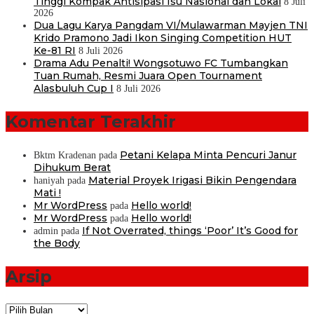
Tinggi Kompak Antisipasi Isu Nasional dan Lokal
8 Juli
2026
Dua Lagu Karya Pangdam VI/Mulawarman Mayjen TNI
Krido Pramono Jadi Ikon Singing Competition HUT
Ke-81 RI
8 Juli 2026
Drama Adu Penalti! Wongsotuwo FC Tumbangkan
Tuan Rumah, Resmi Juara Open Tournament
Alasbuluh Cup I
8 Juli 2026
Komentar Terakhir
Petani Kelapa Minta Pencuri Janur
Bktm Kradenan
pada
Dihukum Berat
Material Proyek Irigasi Bikin Pengendara
haniyah
pada
Mati !
Mr WordPress
Hello world!
pada
Mr WordPress
Hello world!
pada
If Not Overrated, things ‘Poor’ It’s Good for
admin
pada
the Body
Arsip
Arsip