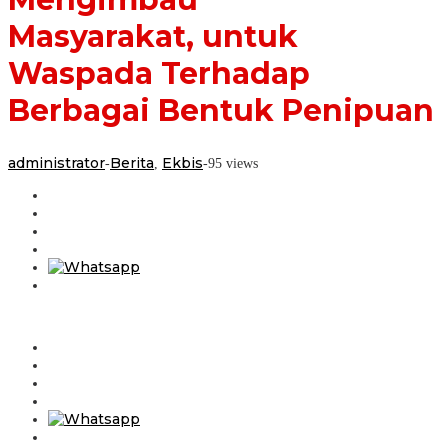
Berbagai
Masyarakat, untuk
Bentuk
Penipuan
Waspada Terhadap
Berbagai Bentuk Penipuan
administrator
Berita
Ekbis
-
,
-
95 views