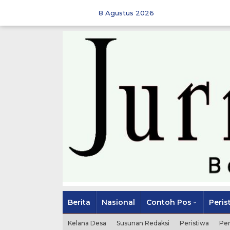
Skip
to
8 Agustus 2026
content
Berita
Nasional
Contoh Pos
Peris
Kelana Desa
Susunan Redaksi
Peristiwa
Pe