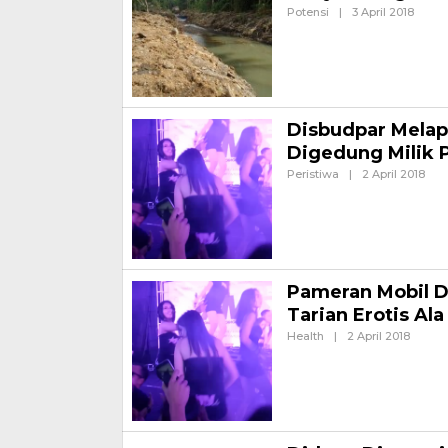
Oleh
Potensi
|
3 April 2018
Admini
BANYUWANGI – Dinas Peke
mengangkat tanah sendimen
Disbudpar Melap
Digedung Milik 
Ole
Peristiwa
|
2 April 2018
Admi
BANYUWANGI – Dinas Kebud
pengelola Gedung Wanita, 
Pameran Mobil D
Tarian Erotis Ala
Oleh
Health
|
2 April 2018
Admini
BANYUWANGI – Acara pamera
milik Pemerintah Daerah Ban