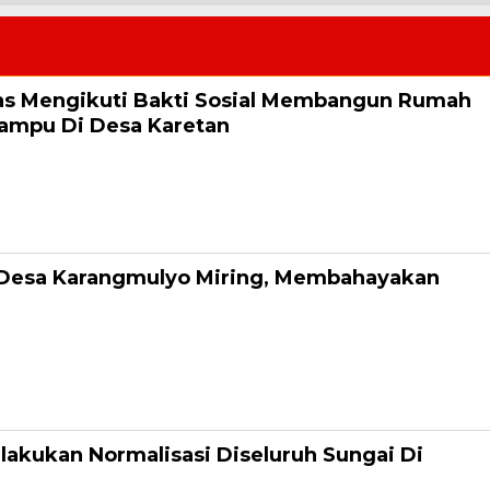
s Mengikuti Bakti Sosial Membangun Rumah
ampu Di Desa Karetan
Oleh
dministrator
i Bakti Sosial Membangun Rumah Warga Kurang Mampu Di Desa Karetan
i Bhabinkamtibmas Desa Karetan Bripka Yudi Prasetyo
Desa Karangmulyo Miring, Membahayakan
Oleh
dministrator
batas didua Desa miring diduga tanah diwilayah itu labil, tugu tersebut
ya dan Desa Kebondalem yang
lakukan Normalisasi Diseluruh Sungai Di