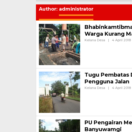
Author:
administrator
Bhabinkamtibma
Warga Kurang M
Kelana Desa
|
4 April 2018
A
Bhabinkamtibmas Mengikut
BANYUWANGI – Saat Patrol
Tugu Pembatas 
Pengguna Jalan
Kelana Desa
|
4 April 2018
A
TEGALSARI – Kedua tugu pem
pembatas Desa Karangmul
PU Pengairan Me
Banyuwamgi