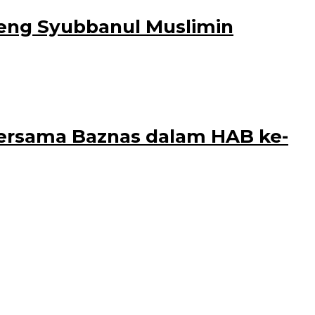
reng Syubbanul Muslimin
i Bersholawat pada 16 Desember 2023
ersama Baznas dalam HAB ke-
n Agama Kabupaten Banyuwangi