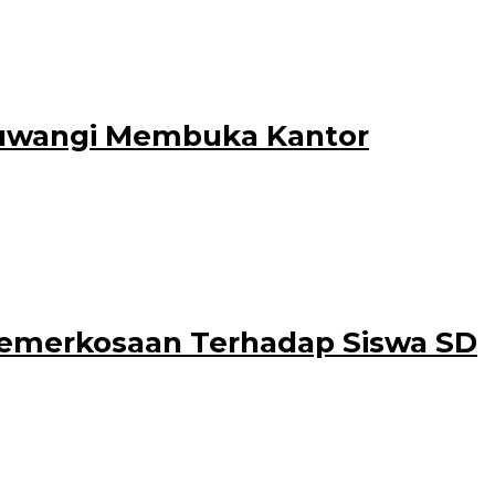
Blambangan Hotel ILLIRA Banyuwangi.
nyuwangi Membuka Kantor
 menempati kantor baru di
emerkosaan Terhadap Siswa SD
a seorang siswa SD. Seperti telah