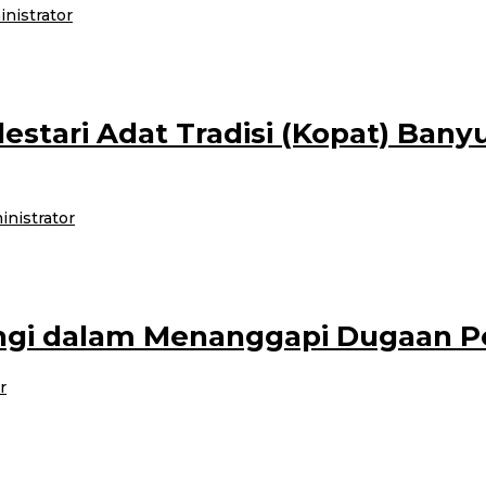
nistrator
btu (14/10/23), mengikuti kegiatan Focus Group Discussion (FGD) di Hall 
lestari Adat Tradisi (Kopat) Ba
inistrator
 Terhitung Sejak 13 Oktober 2023, Sekretariat Kopat Banyuwangi-Jawa Timur
ngi dalam Menanggapi Dugaan P
r
dang mempercepat proses penyidikan kasus dugaan pemerkosaan yang menimp