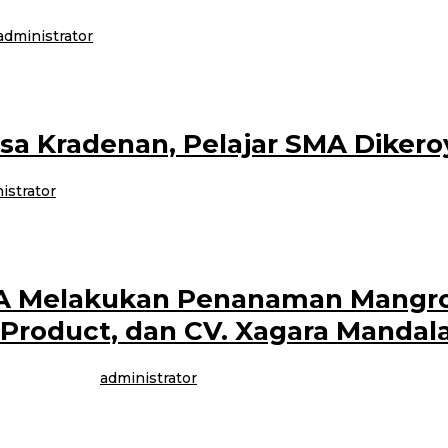
administrator
 melakukan kegiatan bersama yaitu : 1. Pembuatan EE dalam rangka Hari Eco
esa Kradenan, Pelajar SMA Diker
istrator
jumlah pelajar diduga dari SMA Purwoharjo, terjadi pada Senin malam sekit
IBA Melakukan Penanaman Mangr
Product, dan CV. Xagara Mandal
ber 2023
oleh
administrator
an pada hari Sabtu, (23/12/23) di Pantai Cemara Banyuwangi. Undangan yang