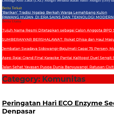
Lembaga Amil Zakat (LAZ) Sidogiri bersama Ikatan Santri Sidogiri (ISS) dan
Berita Terkait
‘Barikan’ Tradisi Ngalap Berkah Warga Lemahbang Kulon
PAWANG HUJAN, DI ERA SAINS DAN TEKNOLOGI MODERN
Berita Utama
Tujuh Nama Resmi Ditetapkan sebagai Calon Anggota BPD 
SUMBERANYAR BERSHALAWAT: Rokat Dhisa dan Haul Masya
Jembatan Swadaya Sidowangi–Bajulmati Capai 75 Persen, M
Asep Rajai Grand Final Karaoke Pantai Kalitopo! Duel Seng
Jalan Sehat Yayasan Puspa Dunia Banyuwangi: Ratusan Civi
Category:
Komunitas
Peringatan Hari ECO Enzyme Se
Denpasar