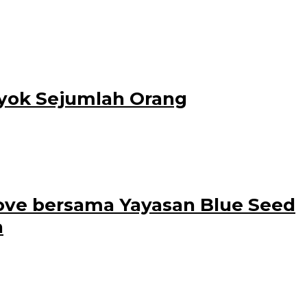
oyok Sejumlah Orang
ar pukul 23.20 WIB
ove bersama Yayasan Blue Seed
a
 hadir ada perwakilan