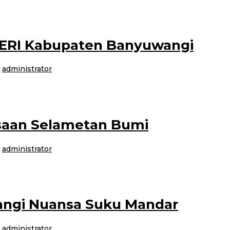
 warga Dusun Krajan, Desa Kalibaruwetan Kecamatan Kalibaru, Kabupaten Bany
IVERI Kabupaten Banyuwangi
h
administrator
 Indonesia (DPC LVRI) Kabupaten Banyuwangi melaksanakan rapat koordinasi
saan Selametan Bumi
h
administrator
uwangi diantaranya Suku Madura, Bali, Suku Ambon, Suku Papua, Suku
angi Nuansa Suku Mandar
h
administrator