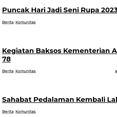
Puncak Hari Jadi Seni Rupa 20
Berita
,
Komunitas
|
18 Desember 2023
18 Desember 2023
ole
Banyuwangi, Jurnalnews – Puncak acara Hari Jadi Seni Rupa dipusatkan d
Kegiatan Baksos Kementerian 
78
Berita
,
Komunitas
|
8 Desember 2023
8 Desember 2023
oleh
a
Banyuwangi, Jurnalnews.com – Dalam rangka memperingati Hari Amal Bak
Sahabat Pedalaman Kembali Lak
Berita
,
Komunitas
|
27 November 2023
27 November 2023
ol