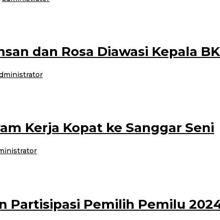
val selamatan bumi yang dikemas ke dalam festival kebangsaan yang di mulai 
Ichsan dan Rosa Diawasi Kepala 
dministrator
 menteri Perlindungan Pemberdayaan Perempuan dan Anak I Gusti Bintang Pu
ram Kerja Kopat ke Sanggar Seni
ministrator
g telah dibangun dan pastinya memiliki aturan dan batasan-batasan dalam melak
 Partisipasi Pemilih Pemilu 202