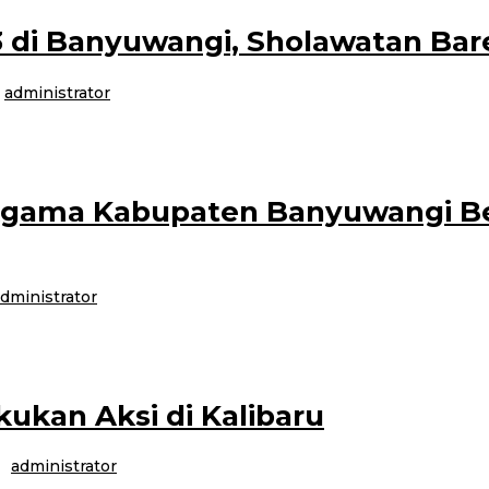
23 di Banyuwangi, Sholawatan Ba
h
administrator
i dusun Temurejo Desa Kembiritan Kecamatan Genteng mengadakan Banyuwang
Agama Kabupaten Banyuwangi B
dministrator
ti (HAB) ke-78 Kementerian Agama RI, panitia HAB pada Kantor Kementeria
ukan Aksi di Kalibaru
eh
administrator