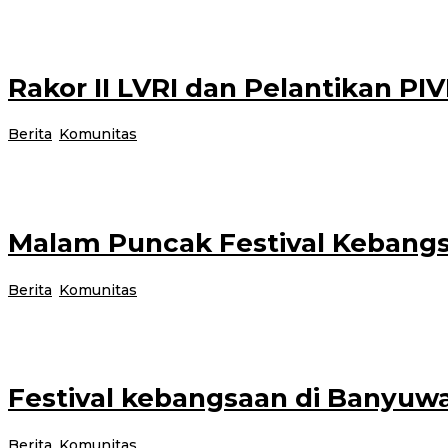
Banyuwangi, Jurnalnews – Raut bahagia sangat nampak dari wajah Suharto,
Rakor II LVRI dan Pelantikan P
Berita
,
Komunitas
|
19 November 2023
19 November 2023
ole
Banyuwangi, Jurnalnews – Dewan Pimpinan Cabang Legiun Veteran Republik
Malam Puncak Festival Kebang
Berita
,
Komunitas
|
19 November 2023
19 November 2023
ole
Banyuwangi, Jurnalnews – Suku Osing dan suku suku lain yang ada di Bany
Festival kebangsaan di Banyuw
Berita
,
Komunitas
|
18 November 2023
18 November 2023
ole