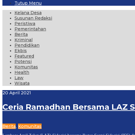
Tutup Menu
Kelana Desa
Susunan Redaksi
Peristiwa
Pemerintahan
Berita
Kriminal
Pendidikan
Ekbis
Featured
Potensi
Komunitas
Health
Law
Wisata
20 April 2021
Ceria Ramadhan Bersama LAZ Si
Berita
Komunitas
,