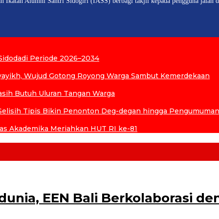
 Ikatan Alumni Santri Sidogiri (IASS) berbagi takjil kepada pengguna jalan d
Sidodadi Periode 2026–2034
yikh, Wujud Gotong Royong Warga Sambut Kemerdekaan
asih Butuh Uluran Tangan Warga
it Selisih Tipis Bikin Penonton Deg-degan hingga Pengumuman
tas Akademika Meriahkan HUT RI ke-81
dunia, EEN Bali Berkolaborasi d