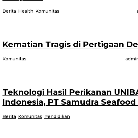
Berita
,
Health
,
Komunitas
|
5 Januari 2024
5 Januari 2024
oleh
Bali, Jurnaknews – EEN Bali berkolaborasi dgn Poltekes Kemenkes Denpasar
Kematian Tragis di Pertigaan D
Komunitas
|
26 Desember 2023
26 Desember 2023
oleh
admin
BANYUWANGI, Jurnalnews – Peristiwa pertikaian antar remaja melibatkan se
Teknologi Hasil Perikanan UN
Indonesia, PT Samudra Seafood 
Berita
,
Komunitas
,
Pendidikan
|
24 Desember 2023
24 Desem
Banyuwangi, Jurnalnews – Kegiatan penanaman mangrove bersama ini dilakuk