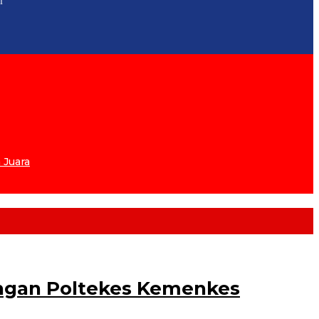
i
 Juara
engan Poltekes Kemenkes