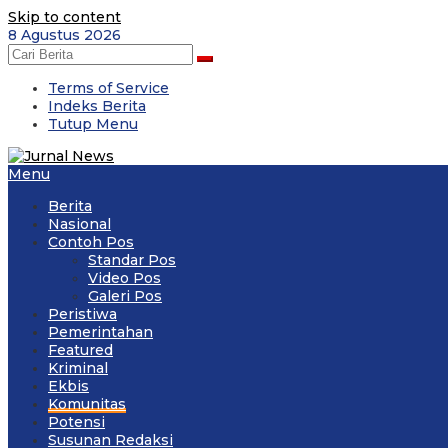
Skip to content
8 Agustus 2026
Terms of Service
Indeks Berita
Tutup Menu
Menu
Berita
Nasional
Contoh Pos
Standar Pos
Video Pos
Galeri Pos
Peristiwa
Pemerintahan
Featured
Kriminal
Ekbis
Komunitas
Potensi
Susunan Redaksi