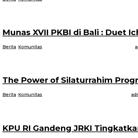
Banyuwangi, Jurnalnews – Pemerintah Kabupaten Banyuwangi menggelar festi
Munas XVII PKBI di Bali : Duet 
Berita
,
Komunitas
|
5 November 2023
5 November 2023
oleh
a
Munas XVII Perkumpulan Keluarga Berencana Indonesia (PKBI) yang dibuka
The Power of Silaturrahim Prog
Berita
,
Komunitas
|
26 Oktober 2023
26 Oktober 2023
oleh
ad
Komunitas Osing Pelestari Adat Tradisi (Kopat) adalah Suatu organisasi yan
KPU RI Gandeng JRKI Tingkatkan