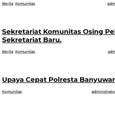
Berita
,
Komunitas
|
15 Oktober 2023
15 Oktober 2023
oleh
admi
Sebanyak 45 utusan Radio Komunitas (Rakom) se-Kabupaten Banyuwangi, Sa
Sekretariat Komunitas Osing Pe
Sekretariat Baru.
Berita
,
Komunitas
|
14 Oktober 2023
14 Oktober 2023
oleh
adm
Sekretariat Kopat Banyuwangi Jawa Timur membuka Kantor Sekretariat Baru
Upaya Cepat Polresta Banyuwa
Komunitas
|
9 Oktober 2023
9 Oktober 2023
oleh
administrato
BANYUWANGI, Jurnalnews – Satreskrim Polresta Banyuwangi, Jawa Timur se