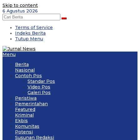
Skip to content
6 Agustus 2026
Terms of Service
Indeks Berita
Tutup Menu
Menu
Berita
Nasional
Contoh Pos
Standar Pos
Video Pos
Galeri Pos
Peristiwa
Pemerintahan
Featured
Kriminal
Ekbis
Komunitas
Potensi
Susunan Redaksi