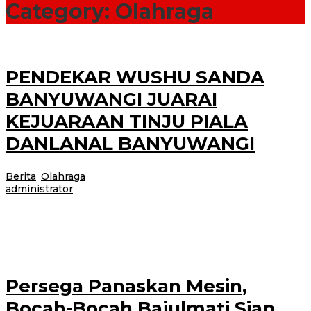
Category:
Olahraga
PENDEKAR WUSHU SANDA
BANYUWANGI JUARAI
KEJUARAAN TINJU PIALA
DANLANAL BANYUWANGI
Berita
,
Olahraga
|
12 Februari 2026
12 Februari 2026
oleh
administrator
Banyueangi, Jurnalnews.com – Mako AL Banyuwangi punya gawe
penyelenggaraan Kejuaraan Tinju piala DANLANAL Banyuwangi tingkat
Jawa Bali yang diselenggarakan mulai hari Selasa-Kamis
Persega Panaskan Mesin,
Bocah-Bocah Bajulmati Siap