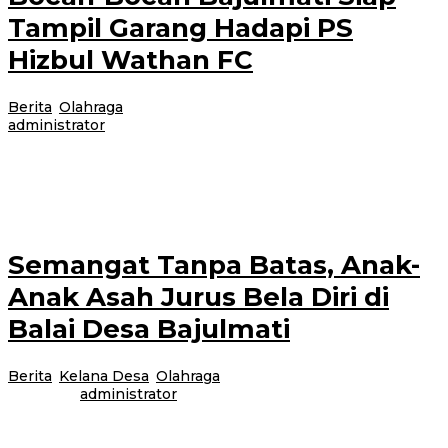
Tampil Garang Hadapi PS
Hizbul Wathan FC
Berita
,
Olahraga
|
14 Januari 2026
14 Januari 2026
oleh
administrator
Banyuwangi, Jurnalnews.com – Atmosfer sepak bola mulai terasa panas di
Lapangan Desa Bajulmati, Kecamatan Wongsorejo, Banyuwangi. Menjelang
laga persahabatan yang akan digelar
Semangat Tanpa Batas, Anak-
Anak Asah Jurus Bela Diri di
Balai Desa Bajulmati
Berita
,
Kelana Desa
,
Olahraga
|
1 Desember 2025
1 Desember
2025
oleh
administrator
Banyuwangi, Jurnalnews.com – Setiap Senin malam dan Jumat malam,
Balai Desa Bajulmati, Kecamatan Wongsorejo, Banyuwangi, berubah