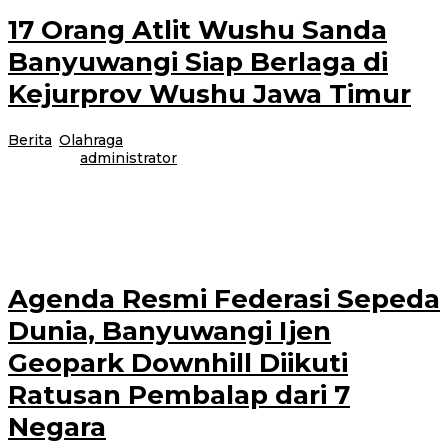
17 Orang Atlit Wushu Sanda
Banyuwangi Siap Berlaga di
Kejurprov Wushu Jawa Timur
Berita
,
Olahraga
|
26 September 2025
26 September
2025
oleh
administrator
Sebanyak 17 Atlit Wushu Sanda Banyuwangi tadi malam (Rabu 24
September 2005) berangkat menuju Surabaya mengikuti kejuaraan
KEJURPROV WUSHU JAWA TIMUR piala
Agenda Resmi Federasi Sepeda
Dunia, Banyuwangi Ijen
Geopark Downhill Diikuti
Ratusan Pembalap dari 7
Negara