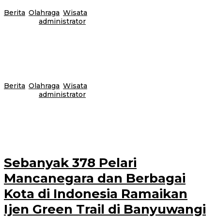
Berita
,
Olahraga
,
Wisata
|
22 September 2025
22 September
2025
oleh
administrator
BANYUWANGI – Kabupaten Banyuwangi kembali menghelat kejuaraan
sepeda internasional Banyuwangi Ijen Geopark Downhill, di Gantasan Bike
Park, Kecamatan Licin, Banyuwangi, 20-21 September
Berita
,
Olahraga
,
Wisata
|
8 September 2025
8 September
2025
oleh
administrator
Pelari Jerman Kagumi Keindahan dan Tantangan Banyuwangi Ijen Green
Trail Run 2025 BANYUWANGI – Banyuwangi Ijen Green Trail Run, yang
digelar 6–7
Sebanyak 378 Pelari
Mancanegara dan Berbagai
Kota di Indonesia Ramaikan
Ijen Green Trail di Banyuwangi