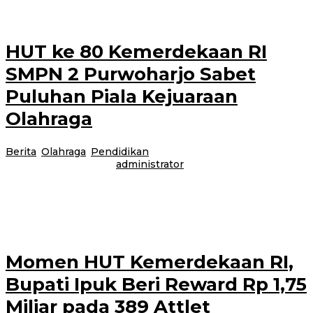
HUT ke 80 Kemerdekaan RI
SMPN 2 Purwoharjo Sabet
Puluhan Piala Kejuaraan
Olahraga
Berita
,
Olahraga
,
Pendidikan
|
4 September 2025
4
September 2025
oleh
administrator
Banyuwangi, Jurnalnews com – SMPN 2 Purwoharjo di hari HUT ke-80
kemerdekaan Republik Indonesia mengikuti ajang kompetisi di bidang non
akademik tingkat
Momen HUT Kemerdekaan RI,
Bupati Ipuk Beri Reward Rp 1,75
Miliar pada 389 Attlet