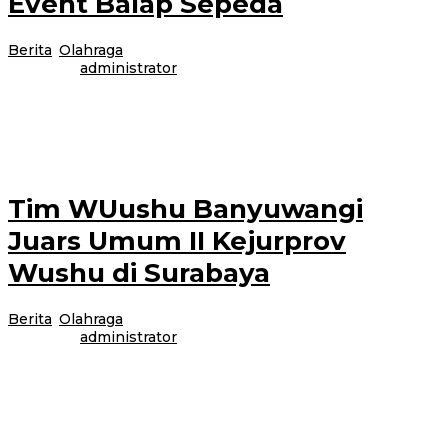
Event Balap Sepeda
Berita
,
Olahraga
|
29 September 2025
29 September
2025
oleh
administrator
BANYUWANGI – Banyuwangi Bluefire Ijen KOM 2025 sukses digelar,
Sabtu (27/9/2025). Seri penutup dalam rangkaian Mainsepeda Trilogy ini
berjalan lancar dan meriah.
Tim WUushu Banyuwangi
Juars Umum II Kejurprov
Wushu di Surabaya
Berita
,
Olahraga
|
29 September 2025
29 September
2025
oleh
administrator
Surabaya – Kabar gembira datang dari atlit tim Wushu Sanda Banyuwangi
yg berlaga di KEJURPROV WUSHU JAWA TIMUR piala Ketua Pengprov
Wushu