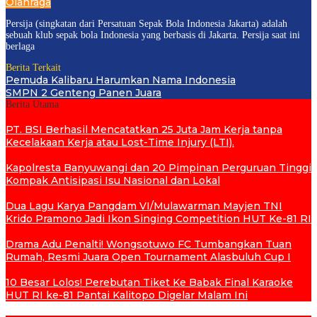
Olahraga
Persija (singkatan dari Persatuan Sepak Bola Indonesia Jakarta) adalah
sebuah klub sepak bola Indonesia yang berbasis di Jakarta. Persija saat ini
berlaga
Berita Terkait
Pemuda Kalibaru Harumkan Nama Indonesia
SMPN 2 Genteng Panen Juara
Berita Utama
PT. BSI Berhasil Mencatatkan 25 Juta Jam Kerja tanpa
Kecelakaan Kerja atau Lost-Time Injury (LTI).
Kapolresta Banyuwangi dan 20 Pimpinan Perguruan Tinggi
Kompak Antisipasi Isu Nasional dan Lokal
Dua Lagu Karya Pangdam VI/Mulawarman Mayjen TNI
Krido Pramono Jadi Ikon Singing Competition HUT Ke-81 RI
Drama Adu Penalti! Wongsotuwo FC Tumbangkan Tuan
Rumah, Resmi Juara Open Tournament Alasbuluh Cup I
10 Besar Lolos! Perebutan Tiket Ke Babak Final Karaoke
HUT RI ke-81 Pantai Kalitopo Digelar Malam Ini