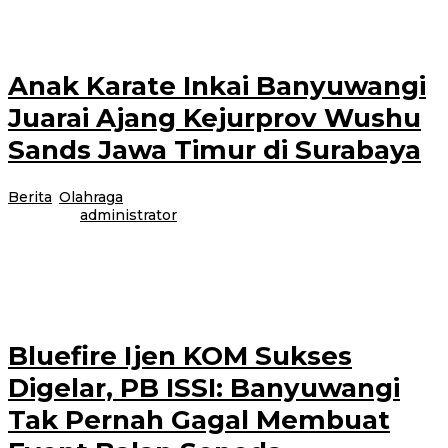
menjadi tempat latihan bela diri bagi
Anak Karate Inkai Banyuwangi
Juarai Ajang Kejurprov Wushu
Sands Jawa Timur di Surabaya
Berita
,
Olahraga
|
29 September 2025
29 September
2025
oleh
administrator
Banyuwangi – Adalah Sketsa Saudjana Sabda Khalifah,seorang anak
berperawakan kecil pemegang sabuk coklat kyu 3 karate INKAI
Banyuwangi,kemarin pada hari Minggu (28/09/25)
Bluefire Ijen KOM Sukses
Digelar, PB ISSI: Banyuwangi
Tak Pernah Gagal Membuat