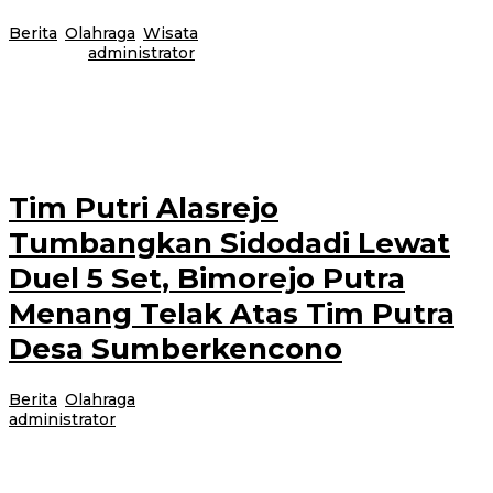
Berita
,
Olahraga
,
Wisata
|
7 September 2025
7 September
2025
oleh
administrator
BANYUWANGI – Sebanyak 378 pelari meramaikan ajang Ijen Green Trail
Run 2025 yang berlangsung pada 6-7 September. Event bertaraf
internasional ini menyuguhkan
Tim Putri Alasrejo
Tumbangkan Sidodadi Lewat
Duel 5 Set, Bimorejo Putra
Menang Telak Atas Tim Putra
Desa Sumberkencono
Berita
,
Olahraga
|
7 September 2025
7 September 2025
oleh
administrator
Banyuwangi, Jurnalnews.com – Malam kelima Turnamen Bola Voli Gala
Desa Cup Kecamatan Wongsorejo, Sabtu, 6 September 2025, menyajikan
laga penuh drama dan