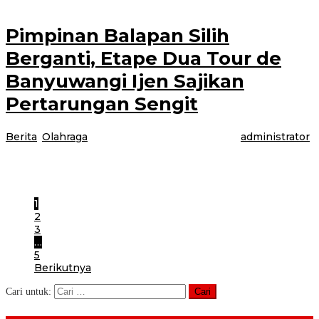
Pimpinan Balapan Silih
Berganti, Etape Dua Tour de
Banyuwangi Ijen Sajikan
Pertarungan Sengit
Berita
,
Olahraga
|
30 Juli 2025
30 Juli 2025
oleh
administrator
BANYUWANGI – Pertarungan sengit para pembalap tersaji di Etape Dua
Tour de Banyuwangi Ijen, Selasa (29/7/2025). Di sepanjang 158,8
kilometer sejak di
1
2
3
…
5
Berikutnya
Cari untuk: