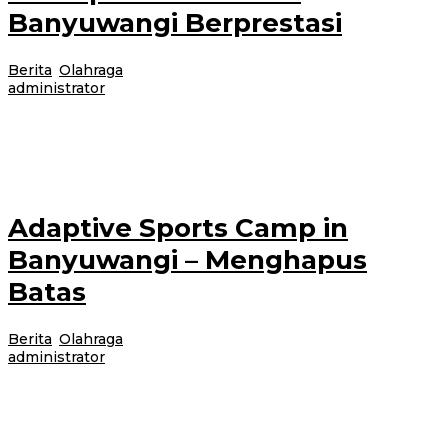
Banyuwangi Berprestasi
Berita
,
Olahraga
|
18 Agustus 2025
18 Agustus 2025
oleh
administrator
BANYUWANGI – Bupati Banyuwangi Ipuk Fiestiandani memberikan
reward kepada ratusan atlet dan pelatih berprestasi yang telah
mengharumkan nama daerah. Total reward yang
Adaptive Sports Camp in
Banyuwangi – Menghapus
Batas
Berita
,
Olahraga
|
12 Agustus 2025
12 Agustus 2025
oleh
administrator
Banyuwangi, (11-12 Agustus 2025) – Perkins International kali ini hadir
dengan kegiatan Kamp Olahraga Adaptif dengan tema Sports Without
Limit. Perkins International,