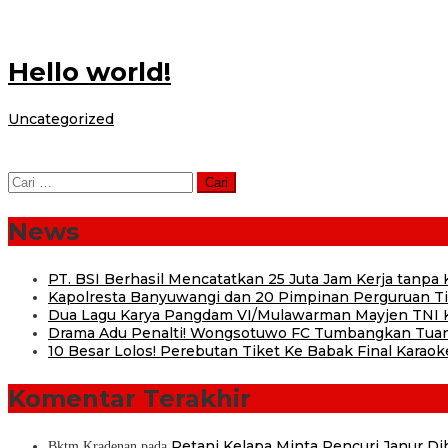
Hello world!
oleh
Uncategorized
|
6 Desember 2012
6 Desember 2012
administra
Welcome to WordPress. This is your first post. Edit or delete it, then start 
Cari
untuk:
News
PT. BSI Berhasil Mencatatkan 25 Juta Jam Kerja tanpa K
Kapolresta Banyuwangi dan 20 Pimpinan Perguruan Tin
Dua Lagu Karya Pangdam VI/Mulawarman Mayjen TNI Kr
Drama Adu Penalti! Wongsotuwo FC Tumbangkan Tuan
10 Besar Lolos! Perebutan Tiket Ke Babak Final Karaok
Komentar Terakhir
Petani Kelapa Minta Pencuri Janur D
Bktm Kradenan
pada