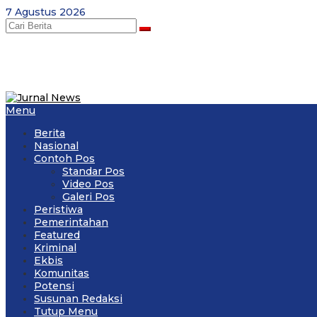
Skip
7 Agustus 2026
to
content
Menu
Berita
Nasional
Contoh Pos
Standar Pos
Video Pos
Galeri Pos
Peristiwa
Pemerintahan
Featured
Kriminal
Ekbis
Komunitas
Potensi
Susunan Redaksi
Tutup Menu