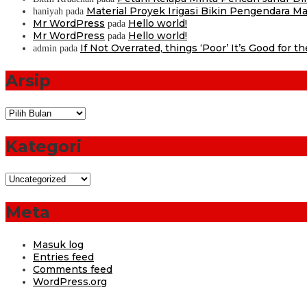
Material Proyek Irigasi Bikin Pengendara Mat
haniyah
pada
Mr WordPress
Hello world!
pada
Mr WordPress
Hello world!
pada
If Not Overrated, things ‘Poor’ It’s Good for t
admin
pada
Arsip
Arsip
Kategori
Kategori
Meta
Masuk log
Entries feed
Comments feed
WordPress.org