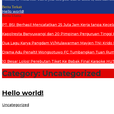
Berita Terkait
Hello world!
Berita Utama
PT. BSI Berhasil Mencatatkan 25 Juta Jam Kerja tanpa Kecelak
Kapolresta Banyuwangi dan 20 Pimpinan Perguruan Tinggi K
Dua Lagu Karya Pangdam VI/Mulawarman Mayjen TNI Krido P
Drama Adu Penalti! Wongsotuwo FC Tumbangkan Tuan Ruma
10 Besar Lolos! Perebutan Tiket Ke Babak Final Karaoke HUT 
Category:
Uncategorized
Hello world!
oleh
Uncategorized
|
17 Januari 2013
17 Januari 2013
administrator
Welcome to WordPress. This is your first post. Edit or delete it, then start 