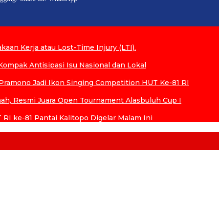
aan Kerja atau Lost-Time Injury (LTI).
ompak Antisipasi Isu Nasional dan Lokal
ramono Jadi Ikon Singing Competition HUT Ke-81 RI
h, Resmi Juara Open Tournament Alasbuluh Cup I
RI ke-81 Pantai Kalitopo Digelar Malam Ini
blogging! Share on: WhatsApp