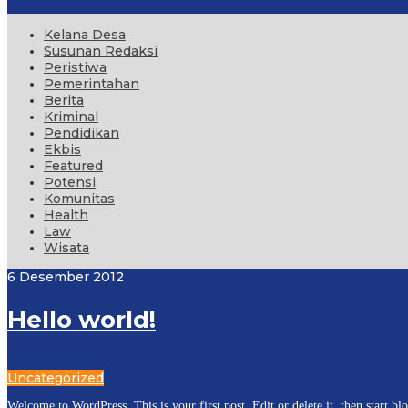
Kelana Desa
Susunan Redaksi
Peristiwa
Pemerintahan
Berita
Kriminal
Pendidikan
Ekbis
Featured
Potensi
Komunitas
Health
Law
Wisata
6 Desember 2012
Hello world!
Uncategorized
Welcome to WordPress. This is your first post. Edit or delete it, then start 