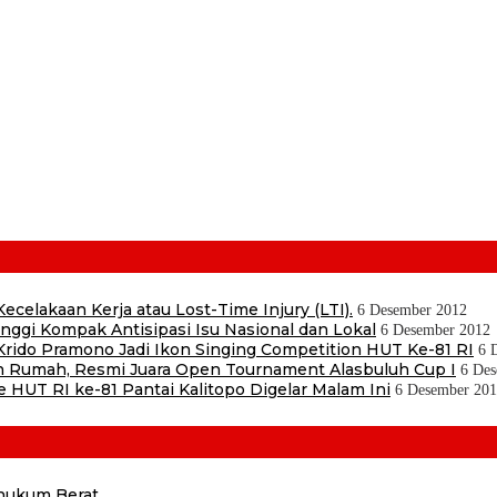
tor
blogging! Share on: WhatsApp
ecelakaan Kerja atau Lost-Time Injury (LTI).
6 Desember 2012
ggi Kompak Antisipasi Isu Nasional dan Lokal
6 Desember 2012
ido Pramono Jadi Ikon Singing Competition HUT Ke-81 RI
6 
 Rumah, Resmi Juara Open Tournament Alasbuluh Cup I
6 Des
e HUT RI ke-81 Pantai Kalitopo Digelar Malam Ini
6 Desember 20
ihukum Berat