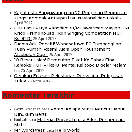
Kapolresta Banyuwangi dan 20 Pimpinan Perguruan
Tinggi Kompak Antisipasi Isu Nasional dan Lokal
25
April 2017
Dua Lagu Karya Pangdam VI/Mulawarman Mayjen TNI
Krido Pramono Jadi Ikon Singing Competition HUT
Ke-81 RI
25 April 2017
Drama Adu Penalti! Wongsotuwo FC Tumbangkan
Tuan Rumah, Resmi Juara Open Tournament
Alasbuluh Cup I
25 April 2017
10 Besar Lolos! Perebutan Tiket Ke Babak Final
Karaoke HUT RI ke-81 Pantai Kalitopo Digelar Malam
Ini
25 April 2017
Gerakan Edukasi Pelestarian Penyu dan Pelepasan
Tukik
25 April 2017
Komentar Terakhir
Petani Kelapa Minta Pencuri Janur
Bktm Kradenan
pada
Dihukum Berat
Material Proyek Irigasi Bikin Pengendara
haniyah
pada
Mati !
Mr WordPress
Hello world!
pada