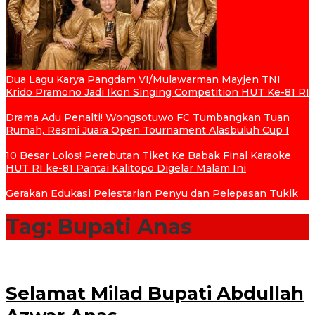
Dua Lagu Karya Pangdam VI/Mulawarman Mayjen TNI
Krido Pramono Jadi Ikon Singing Competition HUT Ke-81 RI
Drama Adu Penalti! Wongsotuwo FC Tumbangkan Tuan
Rumah, Resmi Juara Open Tournament Alasbuluh Cup I
10 Besar Lolos! Perebutan Tiket Ke Babak Final Karaoke
HUT RI ke-81 Pantai Kalitopo Digelar Malam Ini
Gerakan Edukasi Pelestarian Penyu dan Pelepasan Tukik
Tag:
Bupati Anas
Selamat Milad Bupati Abdullah