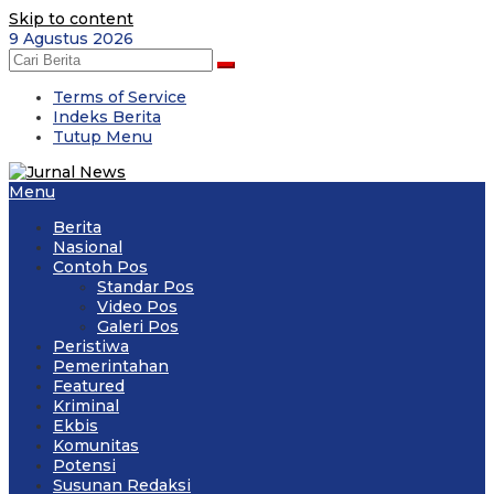
Skip to content
9 Agustus 2026
Terms of Service
Indeks Berita
Tutup Menu
Menu
Berita
Nasional
Contoh Pos
Standar Pos
Video Pos
Galeri Pos
Peristiwa
Pemerintahan
Featured
Kriminal
Ekbis
Komunitas
Potensi
Susunan Redaksi