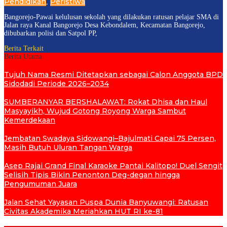
Pendidikan
Peristiwa
,
Bangorejo-Pawai kelulusan sekolah yang dilakukan ratusan pelajar SMA di
Jalan raya Kanal Bangorejo Desa Kebondalem, Kecamatan Bangorejo,
dibubarkan polisi dan Satpol PP,
Berita Terkait
Berita Utama
Tujuh Nama Resmi Ditetapkan sebagai Calon Anggota BPD
Sidodadi Periode 2026–2034
SUMBERANYAR BERSHALAWAT: Rokat Dhisa dan Haul
Masyayikh, Wujud Gotong Royong Warga Sambut
Kemerdekaan
Jembatan Swadaya Sidowangi–Bajulmati Capai 75 Persen,
Masih Butuh Uluran Tangan Warga
Asep Rajai Grand Final Karaoke Pantai Kalitopo! Duel Sengit
Selisih Tipis Bikin Penonton Deg-degan hingga
Pengumuman Juara
Jalan Sehat Yayasan Puspa Dunia Banyuwangi: Ratusan
Civitas Akademika Meriahkan HUT RI ke-81