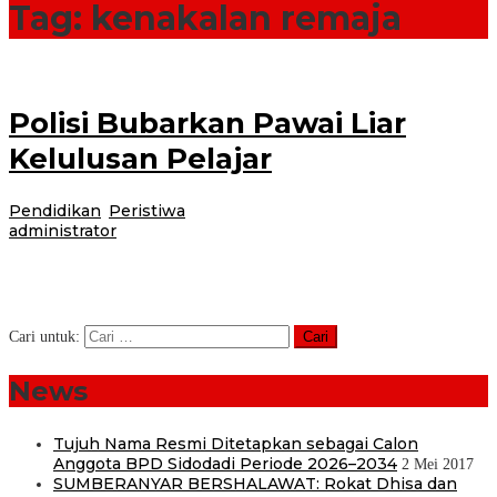
Tag:
kenakalan remaja
Polisi Bubarkan Pawai Liar
Kelulusan Pelajar
Pendidikan
,
Peristiwa
|
2 Mei 2017
24 Februari 2021
oleh
administrator
Bangorejo-Pawai kelulusan sekolah yang dilakukan ratusan pelajar SMA di
Jalan raya Kanal Bangorejo Desa Kebondalem, Kecamatan Bangorejo,
dibubarkan polisi dan Satpol PP,
Cari untuk:
News
Tujuh Nama Resmi Ditetapkan sebagai Calon
Anggota BPD Sidodadi Periode 2026–2034
2 Mei 2017
SUMBERANYAR BERSHALAWAT: Rokat Dhisa dan