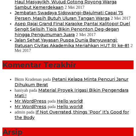
Haul Masyayikh, Wujud Gotong Royong Warga
Sambut Kemerdekaan
2 Mei 2017
Jembatan Swadaya Sidowangi–Bajulmati Capai 75
Persen, Masih Butuh Uluran Tangan Warga
2 Mei 2017
Asep Rajai Grand Final Karaoke Pantai Kalitopo! Duel
Sengit Selisih Tipis Bikin Penonton Deg-degan
hingga Pengumuman Juara
2 Mei 2017
Jalan Sehat Yayasan Puspa Dunia Banyuwangi:
Ratusan Civitas Akademika Meriahkan HUT RI ke-81
2
Mei 2017
Komentar Terakhir
Petani Kelapa Minta Pencuri Janur
Bktm Kradenan
pada
Dihukum Berat
Material Proyek Irigasi Bikin Pengendara
haniyah
pada
Mati !
Mr WordPress
Hello world!
pada
Mr WordPress
Hello world!
pada
If Not Overrated, things ‘Poor’ It’s Good for
admin
pada
the Body
Arsip