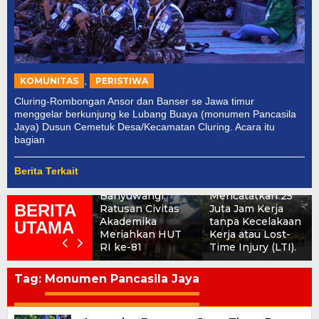
,
KOMUNITAS
PERISTIWA
Cluring-Rombongan Ansor dan Banser se Jawa timur
menggelar berkunjung ke Lubang Buaya (monumen Pancasila
Jaya) Dusun Cemetuk Desa/Kecamatan Cluring. Acara itu
bagian
Jalan Sehat
Yayasan Puspa
Berita Terkait
Dunia
PT. BSI Berhasil
Banyuwangi:
Mencatatkan 25
BERITA
Ratusan Civitas
Juta Jam Kerja
Akademika
tanpa Kecelakaan
UTAMA
Meriahkan HUT
Kerja atau Lost-
RI ke-81
Time Injury (LTI).
Tag:
Monumen Pancasila Jaya