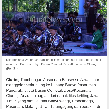
Doa bersama-Ansor dan Banser se Jawa Timur saat berdoa bersama di
monumen Pancasila Jaya Dusun Cemetuk Desa/Kecamatan Cluring.
(Ron/Jn).
Cluring
-Rombongan Ansor dan Banser se Jawa timur
menggelar berkunjung ke Lubang Buaya (monumen
Pancasila Jaya) Dusun Cemetuk Desa/Kecamatan
Cluring. Acara itu bagian dari napak tilas keliling Jawa
Timur, yang dimulai dari Banyuwangi, Probolinggo,
Pasuruan, Malang, Blitar, Tulungagung dan berakhir di