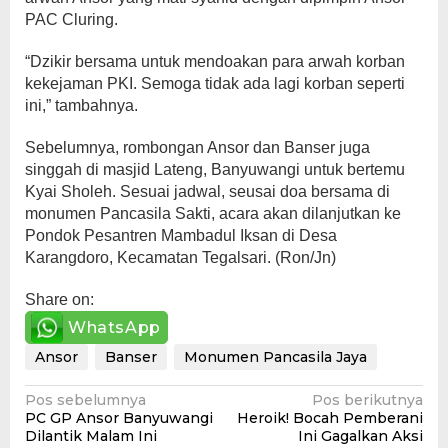
PAC Cluring.
“Dzikir bersama untuk mendoakan para arwah korban
kekejaman PKI. Semoga tidak ada lagi korban seperti
ini,” tambahnya.
Sebelumnya, rombongan Ansor dan Banser juga
singgah di masjid Lateng, Banyuwangi untuk bertemu
Kyai Sholeh. Sesuai jadwal, seusai doa bersama di
monumen Pancasila Sakti, acara akan dilanjutkan ke
Pondok Pesantren Mambadul Iksan di Desa
Karangdoro, Kecamatan Tegalsari. (Ron/Jn)
Share on:
WhatsApp
Ansor
Banser
Monumen Pancasila Jaya
Navigasi
Pos sebelumnya
Pos berikutnya
PC GP Ansor Banyuwangi
Heroik! Bocah Pemberani
pos
Dilantik Malam Ini
Ini Gagalkan Aksi