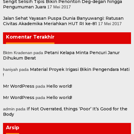
Sengit Selisih Tipis Bikin Penonton Deg-degan hingga
Pengumuman Juara
17 Mei 2017
Jalan Sehat Yayasan Puspa Dunia Banyuwangi: Ratusan
Civitas Akademika Meriahkan HUT RI ke-81
17 Mei 2017
Komentar Terakhir
Petani Kelapa Minta Pencuri Janur
Bktm Kradenan
pada
Dihukum Berat
Material Proyek Irigasi Bikin Pengendara Mati
haniyah
pada
!
Mr WordPress
Hello world!
pada
Mr WordPress
Hello world!
pada
If Not Overrated, things ‘Poor’ It’s Good for the
admin
pada
Body
Arsip