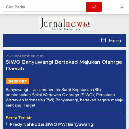
Skip
to
content
Menu
26 September 2017
SIWO Banyuwangi Bertekad Majukan Olahrga
Daerah
JN SPORT
Banyuwangi – Usai menerima Surat Keputusan (SK)
pembentukan Seksi Wartawan Olahraga (SIWO), Persatuan
Wartawan Indonesia (PWI) Banyuwangi, bertekad segera melaju
kencang. Target
Berita Terkait
Fredy Nahkodai SIWO PWI Banyuwangi