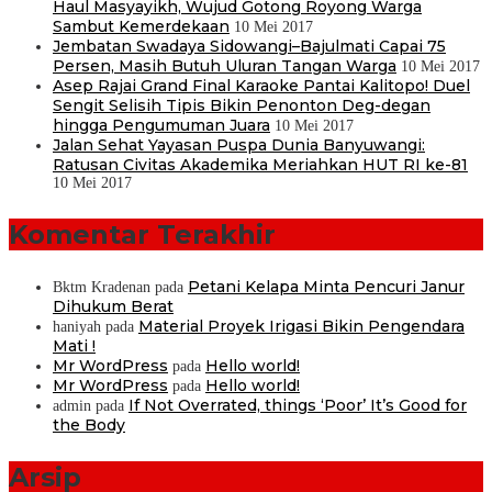
Haul Masyayikh, Wujud Gotong Royong Warga
Sambut Kemerdekaan
10 Mei 2017
Jembatan Swadaya Sidowangi–Bajulmati Capai 75
Persen, Masih Butuh Uluran Tangan Warga
10 Mei 2017
Asep Rajai Grand Final Karaoke Pantai Kalitopo! Duel
Sengit Selisih Tipis Bikin Penonton Deg-degan
hingga Pengumuman Juara
10 Mei 2017
Jalan Sehat Yayasan Puspa Dunia Banyuwangi:
Ratusan Civitas Akademika Meriahkan HUT RI ke-81
10 Mei 2017
Komentar Terakhir
Petani Kelapa Minta Pencuri Janur
Bktm Kradenan
pada
Dihukum Berat
Material Proyek Irigasi Bikin Pengendara
haniyah
pada
Mati !
Mr WordPress
Hello world!
pada
Mr WordPress
Hello world!
pada
If Not Overrated, things ‘Poor’ It’s Good for
admin
pada
the Body
Arsip