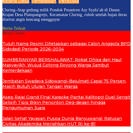
Kelana Desa
Pendidikan
Peristiwa
,
,
Cluring–Atap gedung milik Pondok Pesantren Asy Syafa’ah di Dusun
Krajan Desa Plampangrejo, Kecamatan Cluring, roboh setelah hujan deras
disertai angin kencang mengguyur
Berita Terkait
Berita Utama
Tujuh Nama Resmi Ditetapkan sebagai Calon Anggota BPD
Sidodadi Periode 2026–2034
SUMBERANYAR BERSHALAWAT: Rokat Dhisa dan Haul
Masyayikh, Wujud Gotong Royong Warga Sambut
Kemerdekaan
Jembatan Swadaya Sidowangi–Bajulmati Capai 75 Persen,
Masih Butuh Uluran Tangan Warga
Asep Rajai Grand Final Karaoke Pantai Kalitopo! Duel Sengit
Selisih Tipis Bikin Penonton Deg-degan hingga
Pengumuman Juara
Jalan Sehat Yayasan Puspa Dunia Banyuwangi: Ratusan
Civitas Akademika Meriahkan HUT RI ke-81