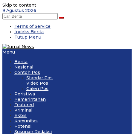
Skip to content
9 Agustus 2026
Terms of Service
Indeks Berita
Tutup Menu
Menu
Berita
Nasional
Contoh Pos
Standar Pos
Video Pos
Galeri Pos
Peristiwa
Pemerintahan
Featured
Kriminal
Ekbis
Komunitas
Potensi
Susunan Redaksi