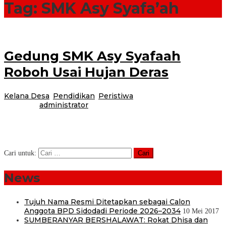
Tag:
SMK Asy Syafa’ah
Gedung SMK Asy Syafaah
Roboh Usai Hujan Deras
Kelana Desa
,
Pendidikan
,
Peristiwa
|
10 Mei 2017
24 Februari
2021
oleh
administrator
Cluring–Atap gedung milik Pondok Pesantren Asy Syafa’ah di Dusun
Krajan Desa Plampangrejo, Kecamatan Cluring, roboh setelah hujan deras
disertai angin kencang mengguyur
Cari untuk:
News
Tujuh Nama Resmi Ditetapkan sebagai Calon
Anggota BPD Sidodadi Periode 2026–2034
10 Mei 2017
SUMBERANYAR BERSHALAWAT: Rokat Dhisa dan