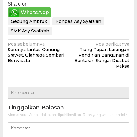
Share on:
WhatsApp
Gedung Ambruk
Ponpes Asy Syafa'ah
SMK Asy Syafa'ah
Navigasi
Pos sebelumnya
Pos berikutnya
Serunya Lintas Gunung
Tiang Papan Larangan
pos
Srawet, Olahraga Sembari
Pendirian Bangunan di
Berwisata
Bantaran Sungai Dicabut
Paksa
Komentar
Tinggalkan Balasan
Alamat surel Anda tidak akan dipublikasikan.
Ruas yang wajib ditandai
*