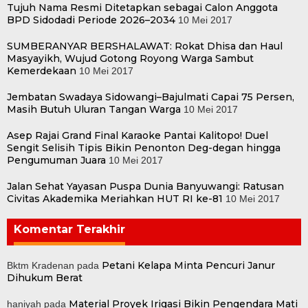
Tujuh Nama Resmi Ditetapkan sebagai Calon Anggota
BPD Sidodadi Periode 2026–2034
10 Mei 2017
SUMBERANYAR BERSHALAWAT: Rokat Dhisa dan Haul
Masyayikh, Wujud Gotong Royong Warga Sambut
Kemerdekaan
10 Mei 2017
Jembatan Swadaya Sidowangi–Bajulmati Capai 75 Persen,
Masih Butuh Uluran Tangan Warga
10 Mei 2017
Asep Rajai Grand Final Karaoke Pantai Kalitopo! Duel
Sengit Selisih Tipis Bikin Penonton Deg-degan hingga
Pengumuman Juara
10 Mei 2017
Jalan Sehat Yayasan Puspa Dunia Banyuwangi: Ratusan
Civitas Akademika Meriahkan HUT RI ke-81
10 Mei 2017
Komentar Terakhir
Petani Kelapa Minta Pencuri Janur
Bktm Kradenan
pada
Dihukum Berat
Material Proyek Irigasi Bikin Pengendara Mati
haniyah
pada