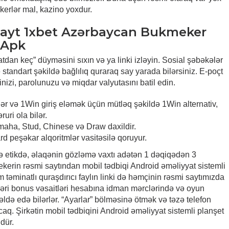
kerlər mal, kazino yoxdur.
Sayt 1xbet Azərbaycan Bukmeker
 Apk
dan keç” düyməsini sıxın və ya linki izləyin. Sosial şəbəkələr
ə standart şəkildə bağlılıq quraraq say yarada bilərsiniz. E-poçt
şinizi, parolunuzu və miqdar valyutasını batil edin.
ər və 1Win giriş eləmək üçün mütləq şəkildə 1Win alternativ,
ruri ola bilər.
maha, Stud, Chinese və Draw daxildir.
rd peşəkar alqoritmlər vasitəsilə qoruyur.
də etikdə, əlaqənin gözləmə vaxtı adətən 1 dəqiqədən 3
ekerin rəsmi saytından mobil tədbiqi Android əməliyyat sistemli
 təminatlı quraşdırıcı faylın linki də həmçinin rəsmi saytımızda
iləri bonus vəsaitləri hesabına idman mərclərində və oyun
əldə edə bilərlər. “Ayarlar” bölməsinə ötmək və təzə telefon
caq. Şirkətin mobil tədbiqini Android əməliyyat sistemli planşet
dür.