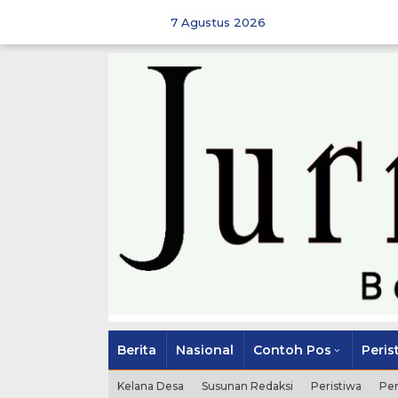
Skip
to
7 Agustus 2026
content
Berita
Nasional
Contoh Pos
Peris
Kelana Desa
Susunan Redaksi
Peristiwa
Pe