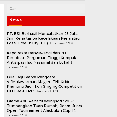
Cari
untuk:
News
PT. BSI Berhasil Mencatatkan 25 Juta
Jam Kerja tanpa Kecelakaan Kerja atau
Lost-Time Injury (LTI).
1 Januari 1970
Kapolresta Banyuwangi dan 20
Pimpinan Perguruan Tinggi Kompak
Antisipasi Isu Nasional dan Lokal
1
Januari 1970
Dua Lagu Karya Pangdam
VI/Mulawarman Mayjen TNI Krido
Pramono Jadi Ikon Singing Competition
HUT Ke-81 RI
1 Januari 1970
Drama Adu Penalti! Wongsotuwo FC
Tumbangkan Tuan Rumah, Resmi Juara
Open Tournament Alasbuluh Cup I
1
Januari 1970