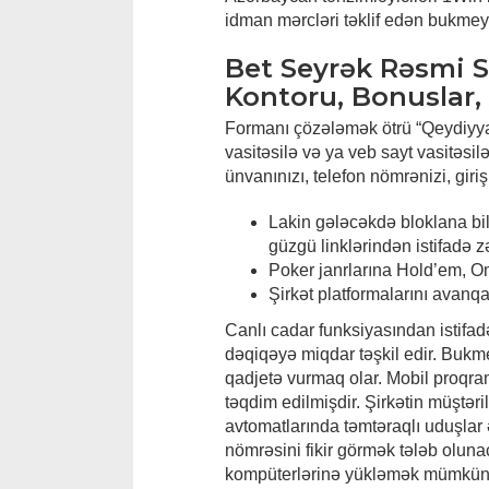
idman mərcləri təklif edən bukmey
Bet Seyrək Rəsmi 
Kontoru, Bonuslar,
Formanı çözələmək ötrü “Qeydiyyat
vasitəsilə və ya veb sayt vasitəsil
ünvanınızı, telefon nömrənizi, giri
Lakin gələcəkdə bloklana bil
güzgü linklərindən istifadə zə
Poker janrlarına Hold’em, O
Şirkət platformalarını avanqa
Canlı cadar funksiyasından istifa
dəqiqəyə miqdar təşkil edir. Bukm
qadjetə vurmaq olar. Mobil proqram
təqdim edilmişdir. Şirkətin müştər
avtomatlarında təmtəraqlı uduşlar 
nömrəsini fikir görmək tələb oluna
kompüterlərinə yükləmək mümkün