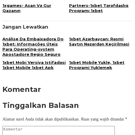
1xgames- Asan Və Gur
Partners-1xbet Tərəfdaşlıq
Qazanın
Proqramı 1xbet
Jangan Lewatkan
Análise Da Embaixadora Do
1xbet Azərbaycan: Rəsmi
1xbet: Informações Úteis
Saytın Nəzərdən Keçirilməsi
Para Operating-system
Apostadore Regio Seguro
1xbet Mobi Versiya Istifadəsi
1xbet Mobile Yukle, 1xbet
1xbet Mobile 1xbet Apk
Proqrami Yuklemek
Komentar
Tinggalkan Balasan
Alamat surel Anda tidak akan dipublikasikan.
Ruas yang wajib ditandai
*