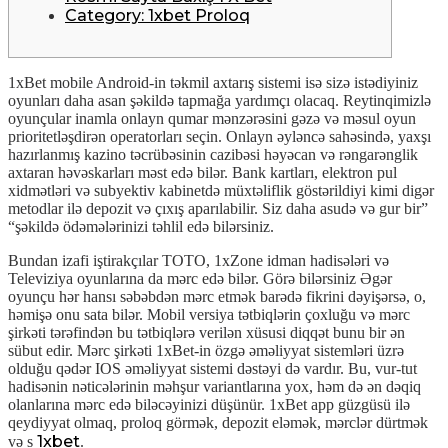
Category: 1xbet Proloq
1xBet mobile Android-in təkmil axtarış sistemi isə sizə istədiyiniz
oyunları daha asan şəkildə tapmağa yardımçı olacaq. Reytinqimizlə
oyunçular inamla onlayn qumar mənzərəsini gəzə və məsul oyun
prioritetləşdirən operatorları seçin. Onlayn əyləncə sahəsində, yaxşı
hazırlanmış kazino təcrübəsinin cazibəsi həyəcan və rəngarənglik
axtaran həvəskarları məst edə bilər. Bank kartları, elektron pul
xidmətləri və subyektiv kabinetdə müxtəliflik göstərildiyi kimi digər
metodlar ilə depozit və çıxış aparılabilir. Siz daha asudə və gur bir”
“şəkildə ödəmələrinizi təhlil edə bilərsiniz.
Bundan izafi iştirakçılar TOTO, 1xZone idman hadisələri və
Televiziya oyunlarına da mərc edə bilər. Görə bilərsiniz Əgər
oyunçu hər hansı səbəbdən mərc etmək barədə fikrini dəyişərsə, o,
həmişə onu sata bilər. Mobil versiya tətbiqlərin çoxluğu və mərc
şirkəti tərəfindən bu tətbiqlərə verilən xüsusi diqqət bunu bir ən
sübut edir. Mərc şirkəti 1xBet-in özgə əməliyyat sistemləri üzrə
olduğu qədər IOS əməliyyat sistemi dəstəyi də vardır. Bu, vur-tut
hadisənin nəticələrinin məhşur variantlarına yox, həm də ən dəqiq
olanlarına mərc edə biləcəyinizi düşünür. 1xBet app güzgüsü ilə
qeydiyyat olmaq, proloq görmək, depozit eləmək, mərclər dürtmək
1xbet
və s
.