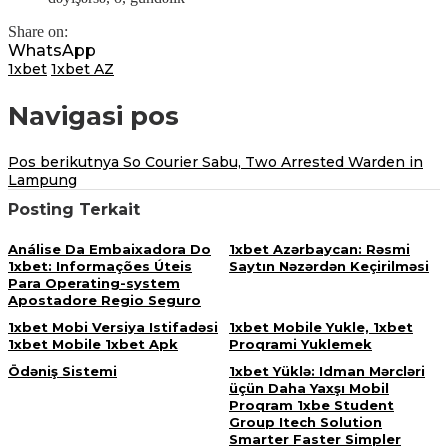
Share on:
WhatsApp
1xbet
1xbet AZ
Navigasi pos
Pos berikutnya
So Courier Sabu, Two Arrested Warden in
Lampung
Posting Terkait
Análise Da Embaixadora Do
1xbet Azərbaycan: Rəsmi
1xbet: Informações Úteis
Saytın Nəzərdən Keçirilməsi
Para Operating-system
Apostadore Regio Seguro
1xbet Mobi Versiya Istifadəsi
1xbet Mobile Yukle, 1xbet
1xbet Mobile 1xbet Apk
Proqrami Yuklemek
Ödəniş Sistemi
1xbet Yüklə: Idman Mərcləri
üçün Daha Yaxşı Mobil
Proqram 1xbe Student
Group Itech Solution
Smarter Faster Simpler