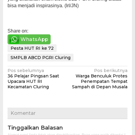
bisa menjadi inspirasinya. (Irl/JN)
Share on:
WhatsApp
Pesta HUT RI ke 72
SMPLB ABCD PGRI Cluring
Navigasi
Pos sebelumnya
Pos berikutnya
36 Pelajar Pingsan Saat
Warga Benculuk Protes
pos
Upacara HUT RI
Penempatan Tempat
Kecamatan Cluring
Sampah di Depan Musala
Komentar
Tinggalkan Balasan
Alamat surel Anda tidak akan dipublikasikan.
Ruas yang wajib ditandai
*