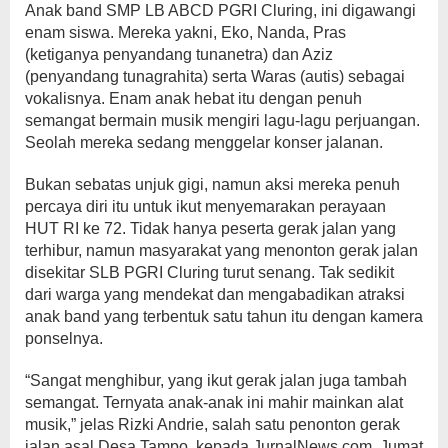
Anak band SMP LB ABCD PGRI Cluring, ini digawangi
enam siswa. Mereka yakni, Eko, Nanda, Pras
(ketiganya penyandang tunanetra) dan Aziz
(penyandang tunagrahita) serta Waras (autis) sebagai
vokalisnya. Enam anak hebat itu dengan penuh
semangat bermain musik mengiri lagu-lagu perjuangan.
Seolah mereka sedang menggelar konser jalanan.
Bukan sebatas unjuk gigi, namun aksi mereka penuh
percaya diri itu untuk ikut menyemarakan perayaan
HUT RI ke 72. Tidak hanya peserta gerak jalan yang
terhibur, namun masyarakat yang menonton gerak jalan
disekitar SLB PGRI Cluring turut senang. Tak sedikit
dari warga yang mendekat dan mengabadikan atraksi
anak band yang terbentuk satu tahun itu dengan kamera
ponselnya.
“Sangat menghibur, yang ikut gerak jalan juga tambah
semangat. Ternyata anak-anak ini mahir mainkan alat
musik,” jelas Rizki Andrie, salah satu penonton gerak
jalan asal Desa Tampo, kepada JurnalNews.com, Jumat