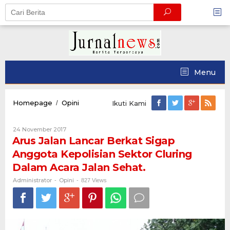
Skip
to
content
Menu
Arus
Homepage
Opini
/
Ikuti Kami
Jalan
Lancar
Oleh
24 November 2017
Berkat
Administrator
Arus Jalan Lancar Berkat Sigap
Sigap
Anggota
Anggota Kepolisian Sektor Cluring
Kepolisian
Dalam Acara Jalan Sehat.
Sektor
Cluring
Administrator
Opini
-
-
827 Views
Dalam
Acara
Jalan
Sehat.