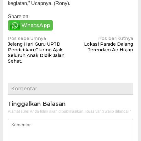
kegiatan,” Ucapnya. (Rony).
Share on:
WhatsApp
Navigasi
Pos sebelumnya
Pos berikutnya
Jelang Hari Guru UPTD
Lokasi Parade Dalang
pos
Pendidikan Cluring Ajak
Terendam Air Hujan
Seluruh Anak Didik Jalan
Sehat.
Komentar
Tinggalkan Balasan
Alamat surel Anda tidak akan dipublikasikan.
Ruas yang wajib ditandai
*