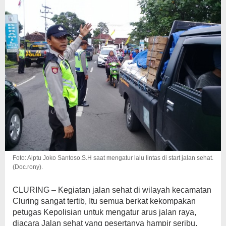
Foto: Aiptu Joko Santoso.S.H saat mengatur lalu lintas di start jalan sehat.
(Doc.rony).
CLURING – Kegiatan jalan sehat di wilayah kecamatan
Cluring sangat tertib, Itu semua berkat kekompakan
petugas Kepolisian untuk mengatur arus jalan raya,
diacara Jalan sehat yang pesertanya hampir seribu,