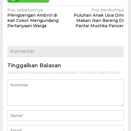
Navigasi
Pos sebelumnya
Pos berikutnya
Plengsengan Ambrol di
Puluhan Anak Usia Dini
pos
Kali Cokol: Mengundang
Makan Ikan Bareng Di
Pertanyaan Warga
Pantai Mustika Pancer
Komentar
Tinggalkan Balasan
Alamat surel Anda tidak akan dipublikasikan.
Ruas yang wajib ditandai
*