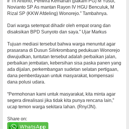
Ir Tri Antono, Perwira Kemanan (pakam PG) M Yusuf,
Novianto SP As mantan Rayon IV HGU Benculuk, M
Rizal SP (KKW Afdeling) Wonorejo.” Tambahnya.
Dari warga setempat dihadir oleh empat orang dan
disaksikan BPD Sunyoto dan saya.” Ujar Markus
Tujuan mediasi tersebut bahwa warga menuntut agar
prasarana di Dusun Silirkrombang pedukuan Wonorejo
diwujudkan, tuntutan tersebut adalah perbaikan jalan,
perbaikan jembatan, kebersihan sisa paska panen yang
ada dijalan, perkembangan sudetan selatan pertigaan,
dana pemberdayaan untuk masyarakat, kompensasi
dana polusi udara.
“Permohonan kami untuk masyarakat, kita minta agar
segera direalisasi jika tidak kita punya rencana lain,”
ucap temon warga sekitara lahan. (Rny/JN).
Share on:
WhatsApp