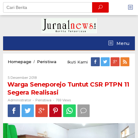
Skip
to
content
Menu
Warga
Homepage
Peristiwa
/
Ikuti Kami
Seneporejo
Tuntut
Oleh
5 Desember 2018
CSR
Administrator
Warga Seneporejo Tuntut CSR PTPN 11
PTPN
11
Segera Realisasi
Segera
Realisasi
Administrator
Peristiwa
-
-
769 Views