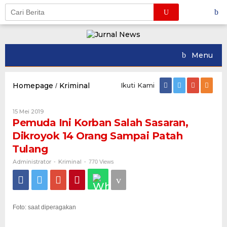
Skip
to
content
Menu
Homepage
Kriminal
Pemuda
Ikuti Kami
/
Ini
Korban
Oleh
15 Mei 2019
Salah
Administrator
Pemuda Ini Korban Salah Sasaran,
Sasaran,
Dikroyok
Dikroyok 14 Orang Sampai Patah
14
Tulang
Orang
Sampai
Administrator
Kriminal
-
-
770 Views
Patah
Tulang
Foto: saat diperagakan